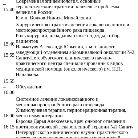
Современная эпидемиология, основные
–
терапевтические стратегии, ключевые проблемы
15:40
лечения в России
К.м.н. Волков Никита Михайлович
Хирургическая стратегия лечения локализованного и
местнораспространённого рака пищевода
Роль хирургии, неоадъювантные подходы, отбор
пациентов
15:40
Навматуля Александр Юрьевич, к.м.н., доцент,
–
заведующий отделением абдоминальной онкологии №2
15:55
Санкт-Петербургского клинического научно-
практического центра специализированных видов
медицинской помощи (онкологического) им. Н.П.
Напалкова.
15:55
–
Обсуждение
16:00
Системное лечение локализованного и
местнораспространённого рака пищевода
Химиолучевая терапия, периоперационная терапия,
16:00
место иммунотерапии
–
Барсова Дарья Алексеевна, врач-онколог отделения
16:15
противоопухолевой лекарственной терапии №1 Санкт-
Петербургского клинического научно-практического
центра специализированных видов медицинской