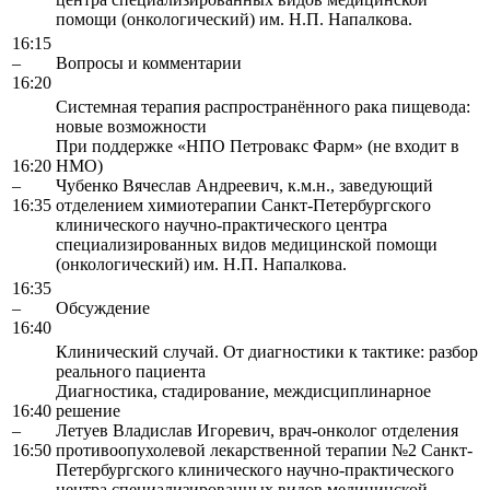
помощи (онкологический) им. Н.П. Напалкова.
16:15
–
Вопросы и комментарии
16:20
Системная терапия распространённого рака пищевода:
новые возможности
При поддержке «НПО Петровакс Фарм» (не входит в
16:20
НМО)
–
Чубенко Вячеслав Андреевич, к.м.н., заведующий
16:35
отделением химиотерапии Санкт-Петербургского
клинического научно-практического центра
специализированных видов медицинской помощи
(онкологический) им. Н.П. Напалкова.
16:35
–
Обсуждение
16:40
Клинический случай. От диагностики к тактике: разбор
реального пациента
Диагностика, стадирование, междисциплинарное
16:40
решение
–
Летуев Владислав Игоревич, врач-онколог отделения
16:50
противоопухолевой лекарственной терапии №2 Санкт-
Петербургского клинического научно-практического
центра специализированных видов медицинской