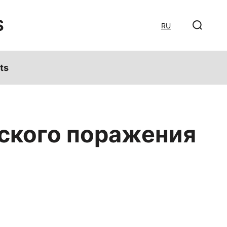
S
RU
ts
ского поражения