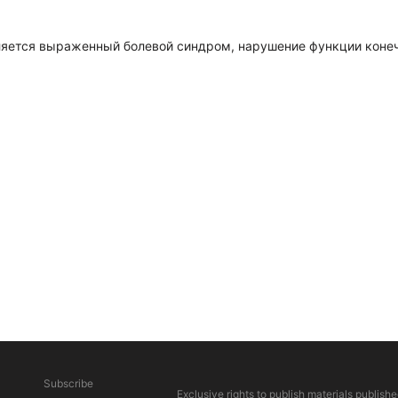
ляется выраженный болевой синдром, нарушение функции конечн
Subscribe
Exclusive rights to publish materials publishe