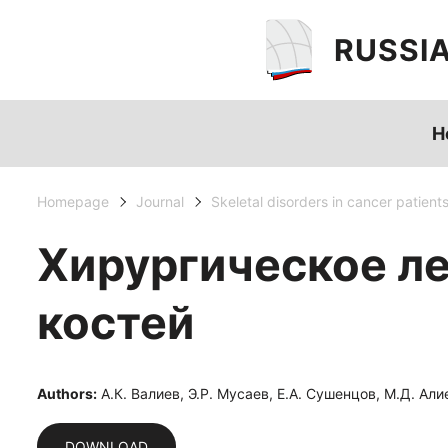
RUSSI
H
Homepage
Journal
Skeletal disorders in cancer patient
Хирургическое л
костей
Authors:
А.К. Валиев, Э.Р. Мусаев, Е.А. Сушенцов, М.Д. Али
DOWNLOAD