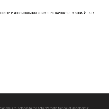
ости и значительное снижение качества жизни. И, как
d on the site, belongs to the ANO "Patriotic School of Oncologists".