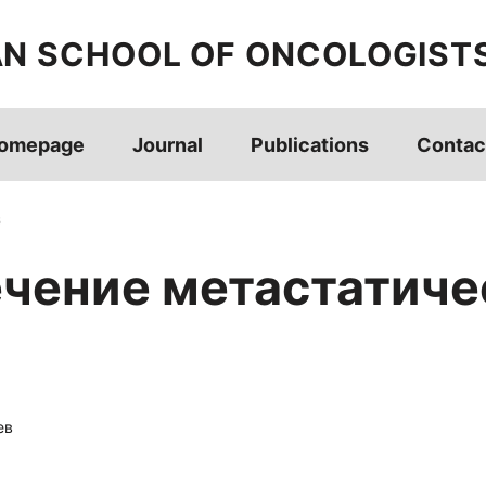
AN SCHOOL OF ONCOLOGIST
omepage
Journal
Publications
Contac
s
ечение метастатиче
ев