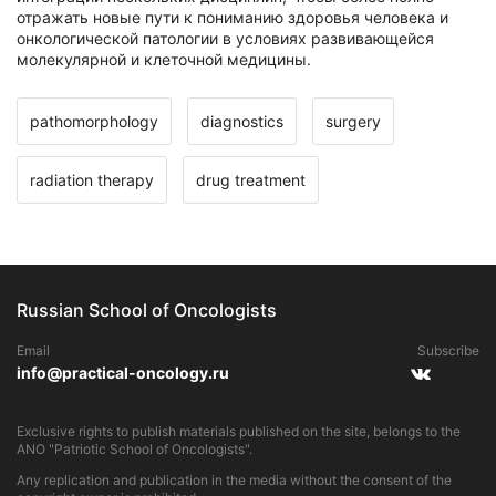
отражать новые пути к пониманию здоровья человека и
онкологической патологии в условиях развивающейся
молекулярной и клеточной медицины.
pathomorphology
diagnostics
surgery
radiation therapy
drug treatment
Russian School of Oncologists
Email
Subscribe
info@practical-oncology.ru
Exclusive rights to publish materials published on the site, belongs to the
ANO "Patriotic School of Oncologists".
Any replication and publication in the media without the consent of the