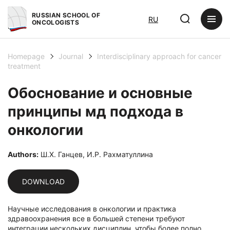
RUSSIAN SCHOOL OF
RU
ONCOLOGISTS
Homepage
Journal
Interdisciplinary approach for cancer
treatment
Обоснование и основные
принципы мд подхода в
онкологии
Authors:
Ш.Х. Ганцев, И.Р. Рахматуллина
DOWNLOAD
Научные исследования в онкологии и практика
здравоохранения все в большей степени требуют
интеграции нескольких дисциплин, чтобы более полно