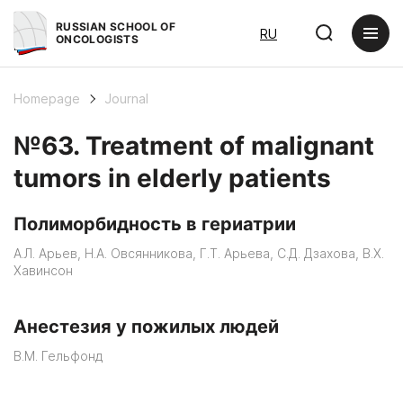
RUSSIAN SCHOOL OF
RU
ONCOLOGISTS
Homepage
Journal
№63. Treatment of malignant
tumors in elderly patients
Полиморбидность в гериатрии
А.Л. Арьев, Н.А. Овсянникова, Г.Т. Арьева, С.Д. Дзахова, В.Х.
Хавинсон
Анестезия у пожилых людей
В.М. Гельфонд