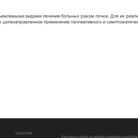
тъемлемыми видами лечения больных раком почки. Для их реа
е целенаправленное применение паллиативного и симптоматичес
Subscribe
Exclusive rights to publish materials publishe