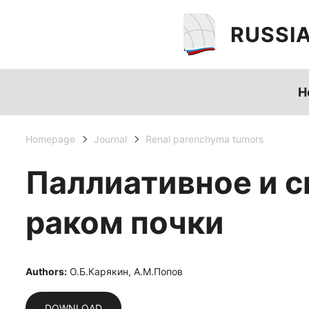
RUSSI
H
Homepage
Journal
Renal parenchyma tumors
Паллиативное и 
раком почки
Authors:
О.Б.Карякин, А.М.Попов
DOWNLOAD