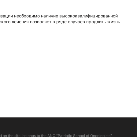
лизации необходимо наличие высококвалифицированной
кого лечения позволяет в ряде случаев продлить жизнь
d on the site, belongs to the ANO "Patriotic School of Oncologists".