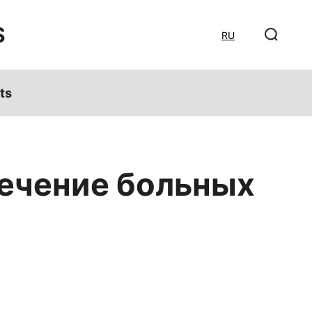
S
RU
ts
лечение больных