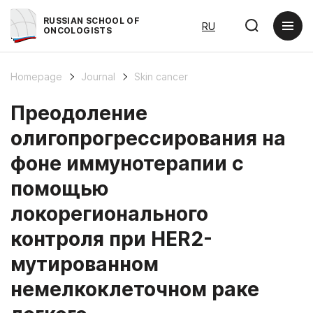
RUSSIAN SCHOOL OF
RU
ONCOLOGISTS
Homepage
Journal
Skin cancer
Преодоление
олигопрогрессирования на
фоне иммунотерапии с
помощью
локорегионального
контроля при HER2-
мутированном
немелкоклеточном раке