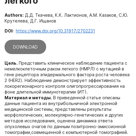
легкого
Authors:
Д.Д. Ткачева, К.К. Лактионов, А.М. Казаков, С.Ю.
Крутелева, Д.Г. Ищанов
DOI:
https://www.doi.org/10.31917/2702231
DOWNLOAD
Цель.
Представить клиническое наблюдение пациента с
немелкоклеточным раком легкого (НМРЛ) с мутацией в
гене рецептора эпидермального фактора роста человека
2 (HER2). Наблюдение демонстрирует эффективность
локорегионарного контроля олигопрогрессирования на
фоне длительной иммунотерапии (ИТ).
Материал и методы.
В приведенной статье описаны
данные пациента из внутрибольничной электронной
медицинской системы, представлены результаты
морфологических, молекулярно-генетических и других
методов исследования, оценена динамика ответа
опухолевых очагов по данным позитронно-эмиссионной
томографии,совмещенной с компьютерной томографией.