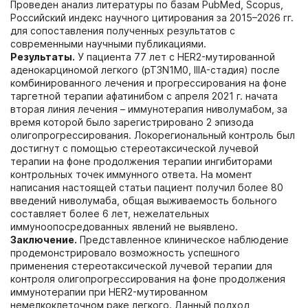
Проведен анализ литературы по базам PubMed, Scopus,
Российский индекс научного цитирования за 2015–2026 гг.
для сопоставления полученных результатов с
современными научными публикациями.
Результаты.
У пациента 77 лет с HER2-мутированной
аденокарциномой легкого (pT3N1M0, IIIA-стадия) после
комбинированного лечения и прогрессирования на фоне
таргетной терапии афатинибом с апреля 2021 г. начата
вторая линия лечения – иммунотерапия ниволумабом, за
время которой было зарегистрировано 2 эпизода
олигопрогрессирования. Локорегиональный контроль был
достигнут с помощью стереотаксической лучевой
терапии на фоне продолжения терапии ингибиторами
контрольных точек иммунного ответа. На момент
написания настоящей статьи пациент получил более 80
введений ниволумаба, общая выживаемость больного
составляет более 6 лет, нежелательных
иммуноопосредованных явлений не выявлено.
Заключение.
Представленное клиническое наблюдение
продемонстрировало возможность успешного
применения стереотаксической лучевой терапии для
контроля олигопрогрессирования на фоне продолжения
иммунотерапии при HER2-мутированном
немелкоклеточном раке легкого. Данный подход