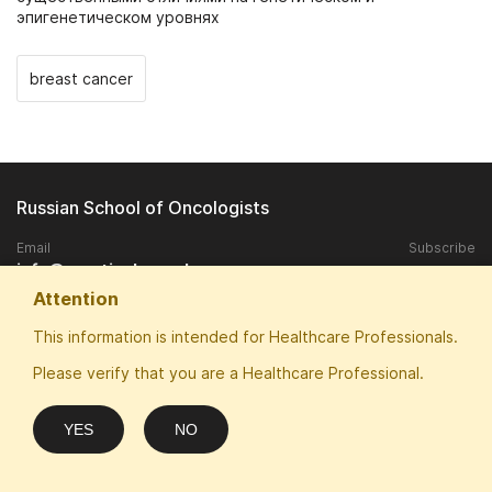
эпигенетическом уровнях
breast cancer
Russian School of Oncologists
Email
Subscribe
info@practical-oncology.ru
Attention
Exclusive rights to publish materials published on the site, belongs to
This information is intended for Healthcare Professionals.
the ANO "Patriotic School of Oncologists".
Please verify that you are a Healthcare Professional.
Any replication and publication in the media without the consent of the
copyright owner is prohibited.
ANO "Patriotic School of Oncologists" thanks for sponsorship and
YES
NO
website optimization: