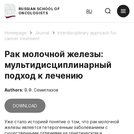
RUSSIAN SCHOOL OF
RU
ONCOLOGISTS
Homepage
Journal
Interdisciplinary approach for
cancer treatment
Рак молочной железы:
мультидисциплинарный
подход к лечению
Authors:
В.Ф. Семиглазов
DOWNLOAD
Уже стало историей понятие о том, что рак молочной
железы является гетерогенным заболеванием с
существенными отличиями на генетическом и