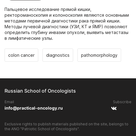
Пальцевое исследование прямой кишки,
ректороманоскопия и колоноскопия являются основными
методами первичной диагностики рака прямой кишки.
Методы лучевой диагностики (УЗИ, КТ и ЯМР) позволяют
определить глубину инвазии опухоли, выявить метастазы
в лимфатические узлы.
colon cancer
diagnostics
pathomorphology
Russian School of Oncologists
Email
Subscribe
info@practical-oncology.ru
Exclusive rights to publish materials published on the site, belongs to
the ANO "Patriotic School of Oncologists".