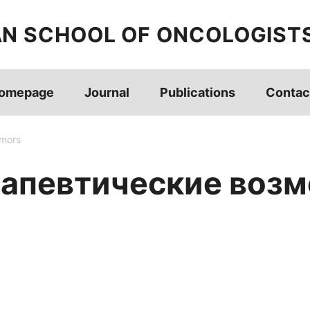
AN SCHOOL OF ONCOLOGIST
omepage
Journal
Publications
Contac
umors
апевтические возм