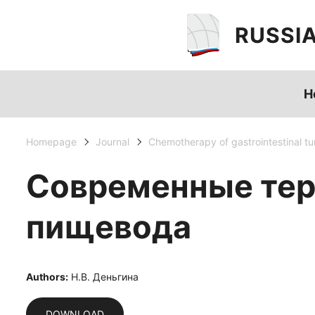
RUSSI
H
Homepage
Journal
Chemotherapy of gastrointestinal t
Современные тер
пищевода
Authors:
Н.В. Деньгина
DOWNLOAD