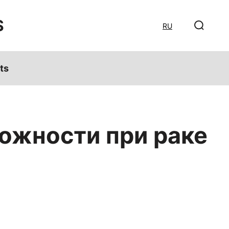
S
RU
ts
ожности при раке