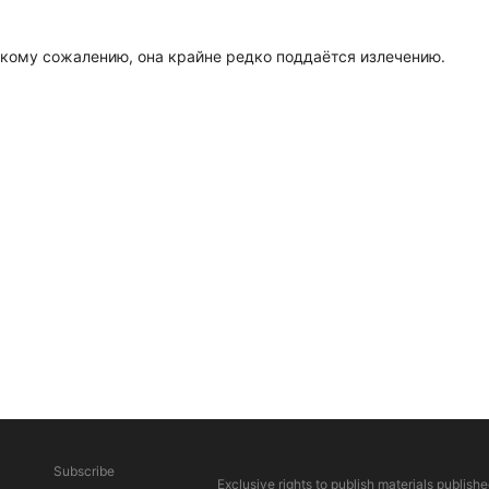
ликому сожалению, она крайне редко поддаётся излечению.
Subscribe
Exclusive rights to publish materials publishe