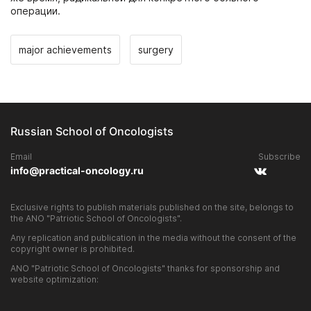
операции.
major achievements
surgery
Russian School of Oncologists
Email
Subscribe
info@practical-oncology.ru
Exclusive rights to publish materials published on the site, belongs to
the ANO "Patriotic School of Oncologists".
Any replication and publication in the media without the consent of the
copyright owner is prohibited.
ANO "Patriotic School of Oncologists" thanks for sponsorship and
website optimization: