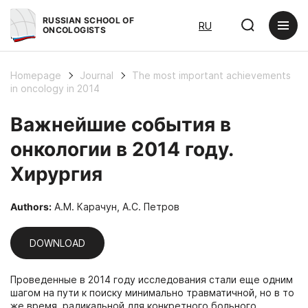
RUSSIAN SCHOOL OF
RU
ONCOLOGISTS
Homepage
Journal
The most important achievements
in oncology in 2014
Важнейшие события в
онкологии в 2014 году.
Хирургия
Authors:
А.М. Карачун, А.С. Петров
DOWNLOAD
Проведенные в 2014 году исследования стали еще одним
шагом на пути к поиску минимально травматичной, но в то
же время, радикальной для конкретного больного