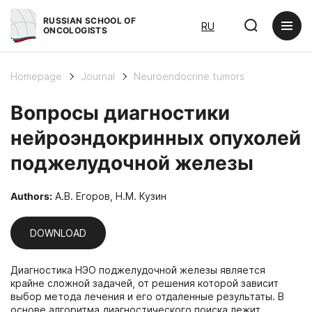
RUSSIAN SCHOOL OF
RU
ONCOLOGISTS
Homepage
Journal
Neuroendocrine tumors
Вопросы диагностики
нейроэндокринных опухолей
поджелудочной железы
Authors:
А.В. Егоров, Н.М. Кузин
DOWNLOAD
Диагностика НЭО поджелудочной железы является
крайне сложной задачей, от решения которой зависит
выбор метода лечения и его отдаленные результаты. В
основе алгоритма диагностического поиска лежит