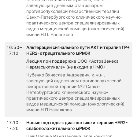
заведующая дневным стационаром
противоопухолевой лекарственной терапии
Санкт-Петербургского клинического научно-
практического центра специализированных
видов медицинской помощи (онкологический)
имени Н.П. Напалкова
16:50–
Альтерации сигнального пути AKT и терапия ГР+
17:10
HER2-отрицательного мРМЖ
Лекция при поддержке ООО «АстраЗенека
Фармасьютикалз» (не входит в НМО)
Чубенко Вячеслав Андреевич, к.м.н.,
заведующий отделением противоопухолевой
лекарственной терапии №2 Санкт-
Петербургского клинического научно-
практического центра специализированных
видов медицинской помощи (онкологический)
имени Н.П.Напалкова
17:10–
Новые подходы к диагностике и терапии HER2-
17:20
слабоположительного мРМЖ
Цей Мадина Рамазановна, врач-онколог