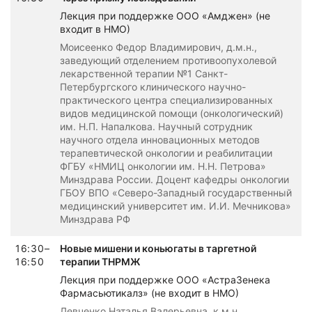
Лекция при поддержке ООО «Амджен» (не
входит в НМО)
Моисеенко Федор Владимирович, д.м.н.,
заведующий отделением противоопухолевой
лекарственной терапии №1 Санкт-
Петербургского клинического научно-
практического центра специализированных
видов медицинской помощи (онкологический)
им. Н.П. Напалкова. Научный сотрудник
научного отдела инновационных методов
терапевтической онкологии и реабилитации
ФГБУ «НМИЦ онкологии им. Н.Н. Петрова»
Минздрава России. Доцент кафедры онкологии
ГБОУ ВПО «Северо-Западный государственный
медицинский университет им. И.И. Мечникова»
Минздрава РФ
16:30–
Новые мишени и коньюгаты в таргетной
16:50
терапии ТНРМЖ
Лекция при поддержке ООО «АстраЗенека
Фармасьютикалз» (не входит в НМО)
Левченко Наталья Валерьевна, к.м.н.,