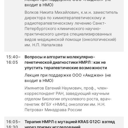
входит в НМО)
Волков Никита Михайлович, к.м.н. заместитель
директора по химиотерапевтическому и
радиотерапевтическому лечению Санкт-
Петербургского клинического научно-
практического центра специализированных
видов медицинской помощи (онкологический)
им. Н.П. Напалкова
15:40–
Вопросы и алгоритм молекулярно-
16:05
генетической диагностики НМРЛ : как не
упустить терапевтические возможности
Лекция при поддержке ООО «Амджен» (не
входит в НМО)
Имянитов Евгений Наумович, проф., член-
корреспондент РАН, заведующий научным
отделом биологии опухолевого роста, врач-
генетик ФГБУ «НМИЦ онкологии им. Н.Н.
Петрова» Минздрава России
16:05–
Терапия НМРЛ с мутацией KRAS G12C: взгляд
16:30
через призму исследований