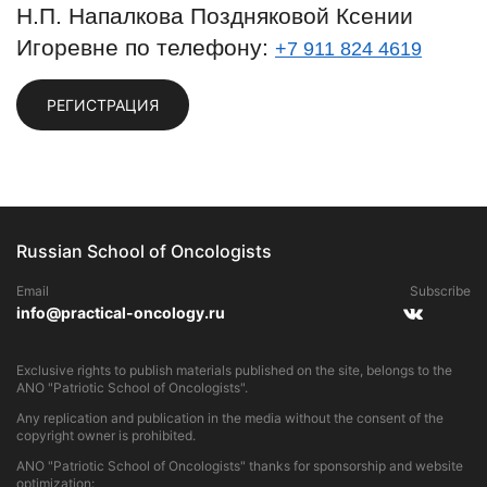
Н.П. Напалкова Поздняковой Ксении
Игоревне по телефону:
+7 911 824 4619
РЕГИСТРАЦИЯ
Russian School of Oncologists
Email
Subscribe
info@practical-oncology.ru
Exclusive rights to publish materials published on the site, belongs to the
ANO "Patriotic School of Oncologists".
Any replication and publication in the media without the consent of the
copyright owner is prohibited.
ANO "Patriotic School of Oncologists" thanks for sponsorship and website
optimization: