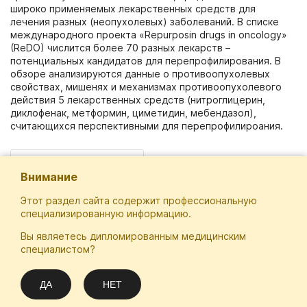
широко применяемых лекарственных средств для
лечения разных (неопухолевых) заболеваний. В списке
международного проекта «Repurposin drugs in oncology»
(ReDO) числится более 70 разных лекарств –
потенциальных кандидатов для перепрофилирования. В
обзоре анализируются данные о противоопухолевых
свойствах, мишенях и механизмах противоопухолевого
действия 5 лекарственных средств (нитроглицерин,
диклофенак, метформин, циметидин, мебендазол),
считающихся перспективными для перепрофилироания.
лекарственное лечение
Внимание
Этот раздел сайта содержит профессиональную
специализированную информацию.
Вы являетесь дипломированным медицинским
Отечественная Школа Онкологов
специалистом?
Email
Подписаться
info@practical-oncology.ru
ДА
НЕТ