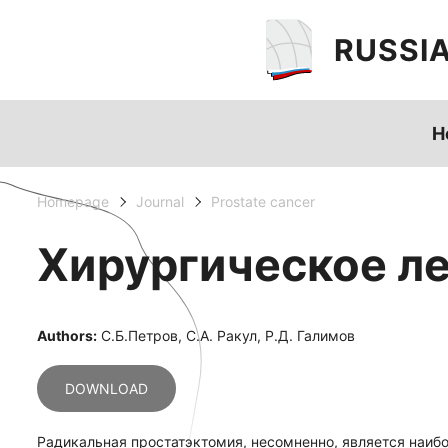
RUSSI
H
Homepage
Journal
Prostate cancer
Хирургическое л
Authors:
С.Б.Петров, С.А. Ракул, Р.Д. Галимов
DOWNLOAD
Радикальная простатэктомия, несомненно, является наиб