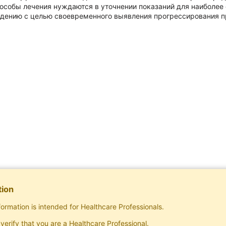
собы лечения нуждаются в уточнении показаний для наиболее 
дению с целью своевременного выявления прогрессирования п
tion
formation is intended for Healthcare Professionals.
Subscribe
verify that you are a Healthcare Professional.
Exclusive rights to publish materials publishe