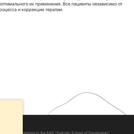
оптимального их применения. Все пациенты независимо от
роцесса и коррекции терапии.
d on the site, belongs to the ANO "Patriotic School of Oncologists".