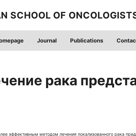
AN SCHOOL OF ONCOLOGIST
omepage
Journal
Publications
Contac
ечение рака предст
олее эффективным методом лечения локализованного рака пре