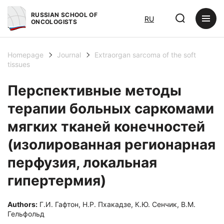
RUSSIAN SCHOOL OF
RU
ONCOLOGISTS
Homepage
Journal
Extraorgan sarcoma of the soft
tissues
Перспективные методы
терапии больных саркомами
мягких тканей конечностей
(изолированная регионарная
перфузия, локальная
гипертермия)
Authors:
Г.И. Гафтон, Н.Р. Пхакадзе, К.Ю. Сенчик, В.М.
Гельфольд