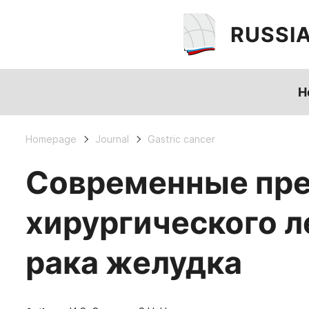
RUSSI
H
Homepage
Journal
Gastric cancer
Современные пре
хирургического 
рака желудка