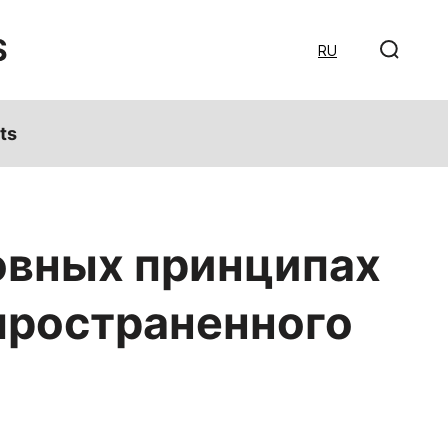
S
RU
ts
овных принципах
пространенного