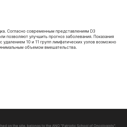
дка. Согласно современным представлениям D3
ли позволяют улучшить прогноз заболевания. Показания
 удалением 10 и 11 групп лимфатических узлов возможно
 минимальным объемом вмешательства.
shed on the site, belongs to the ANO "Patriotic School of Oncologists".