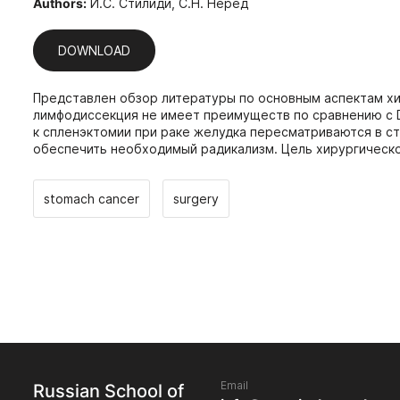
Authors:
И.С. Стилиди, С.Н. Неред
DOWNLOAD
Представлен обзор литературы по основным аспектам х
лимфодиссекция не имеет преимуществ по сравнению с D
к спленэктомии при раке желудка пересматриваются в с
обеспечить необходимый радикализм. Цель хирургическо
stomach cancer
surgery
Email
Russian School of