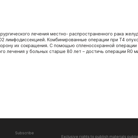
ирургического лечения местно- распространенного рака желу
2 лимфодиссекцией. Комбинированные операции при Т4 опухо
торону их сокращения. С помощью спленосохранной операции с
го лечения у больных старше 80 лет – достичь операции R0
Subscribe
Exclusive rights to publish materials publi