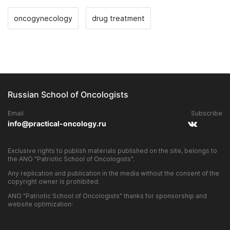
oncogynecology
drug treatment
Russian School of Oncologists
Email
Subscribe
info@practical-oncology.ru
Exclusive rights to publish materials published on the site, belongs to
the ANO "Patriotic School of Oncologists".
Any replication and publication in the media without the consent of the
copyright owner is prohibited.
ANO "Patriotic School of Oncologists" thanks for sponsorship and
website optimization: