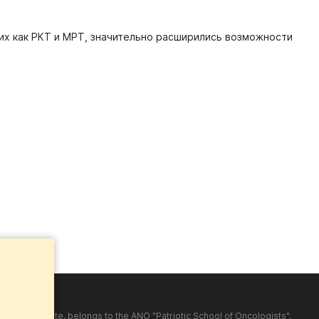
их как РКТ и МРТ, значительно расширились возможности
shed on the site, belongs to the ANO "Patriotic School of Oncologists".