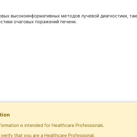
новых высокоинформативных методов лучевой диагностики, так
стики очаговых поражений печени.
tion
nformation is intended for Healthcare Professionals.
Subscribe
 verify that you are a Healthcare Professional.
Exclusive rights to publish materials publi