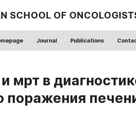
AN SCHOOL OF ONCOLOGIST
omepage
Journal
Publications
Conta
и мрт в диагностик
о поражения печен