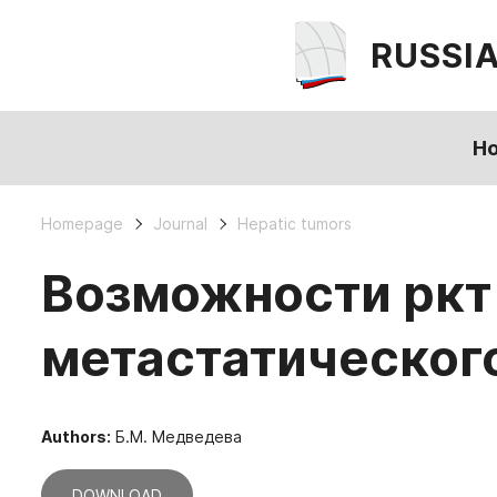
RUSSI
H
Homepage
Journal
Hepatic tumors
Возможности ркт 
метастатическог
Authors:
Б.М. Медведева
DOWNLOAD