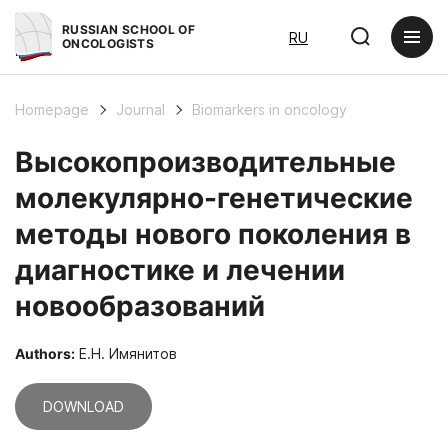
RUSSIAN SCHOOL OF
RU
ONCOLOGISTS
Homepage
Journal
Biomarkers in oncology
Высокопроизводительные
молекулярно-генетические
методы нового поколения в
диагностике и лечении
новообразований
Authors:
Е.Н. Имянитов
DOWNLOAD