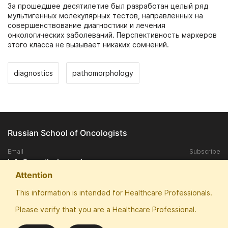
За прошедшее десятилетие был разработан целый ряд
мультигенных молекулярных тестов, направленных на
совершенствование диагностики и лечения
онкологических заболеваний. Перспективность маркеров
этого класса не вызывает никаких сомнений.
diagnostics
pathomorphology
Russian School of Oncologists
Email
Subscribe
info@practical-oncology.ru
Attention
Exclusive rights to publish materials published on the site, belongs to
This information is intended for Healthcare Professionals.
the ANO "Patriotic School of Oncologists".
Please verify that you are a Healthcare Professional.
Any replication and publication in the media without the consent of the
copyright owner is prohibited.