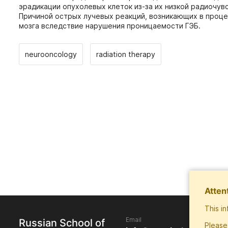
эрадикации опухолевых клеток из-за их низкой радиочу
Причиной острых лучевых реакций, возникающих в проце
мозга вследствие нарушения проницаемости ГЭБ.
neurooncology
radiation therapy
Atten
This i
Email
Russian School of
Please