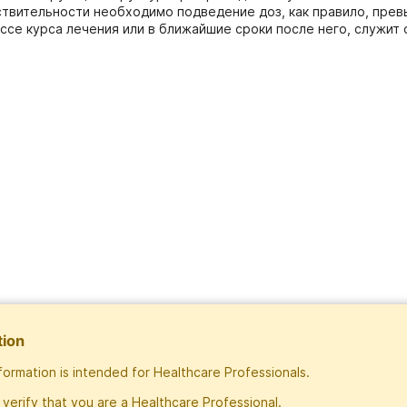
вствительности необходимо подведение доз, как правило, пре
ссе курса лечения или в ближайшие сроки после него, служит
tion
nformation is intended for Healthcare Professionals.
Subscribe
 verify that you are a Healthcare Professional.
Exclusive rights to publish materials publi