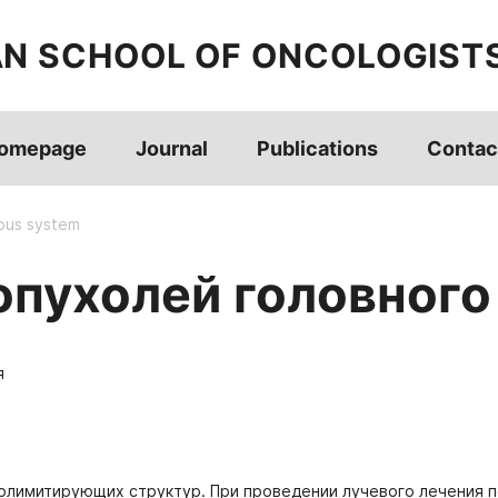
AN SCHOOL OF ONCOLOGIST
omepage
Journal
Publications
Contac
vous system
опухолей головного
я
олимитирующих структур. При проведении лучевого лечения по