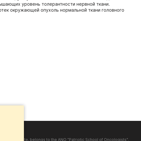
вышающих уровень толерантности нервной ткани.
 отек окружающей опухоль нормальной ткани головного
shed on the site, belongs to the ANO "Patriotic School of Oncologists".