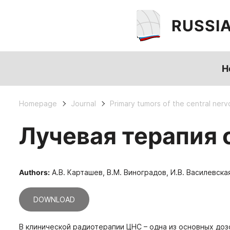
RUSSI
H
Homepage
Journal
Primary tumors of the central ner
Лучевая терапия 
Authors:
А.В. Карташев, В.М. Виноградов, И.В. Василевска
DOWNLOAD
В клинической радиотерапии ЦНС – одна из основных доз