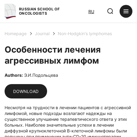
RUSSIAN SCHOOL OF
RU
ONCOLOGISTS
Homepage
Journal
Non-Hodgkin's lymphomas
Особенности лечения
агрессивных лимфом
Authors:
Э.И.Подольцева
DOWNLOAD
Несмотря на трудности в лечении пациентов с агрессивной
лимфомой, новые подходы возлагают надежды на
существенное улучшение терапевтического ответа у этих
больных. Наиболее значительные успехи в лечении
диффузной крупноклеточной В-клеточной лимфомы были
получены при применении анти-CD-20 иммунотерапии.