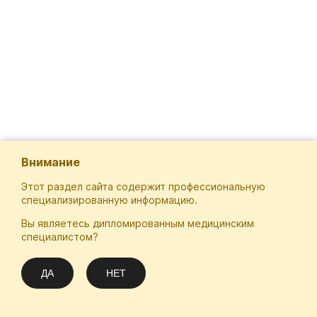
Внимание
Этот раздел сайта содержит профессиональную
специализированную информацию.
Вы являетесь дипломированным медицинским
Отечественная Школа Онкологов
специалистом?
Email
Подписаться
info@practical-oncology.ru
ДА
НЕТ