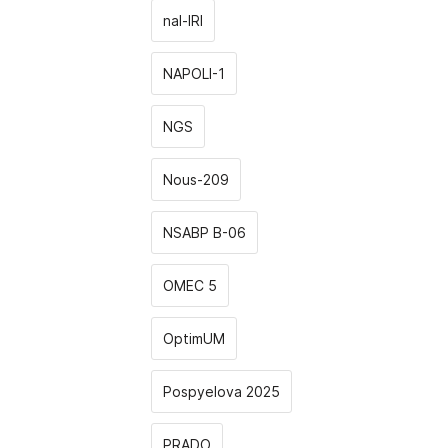
nal-IRI
NAPOLI-1
NGS
Nous-209
NSABP B-06
OMEC 5
OptimUM
Pospyelova 2025
PRADO