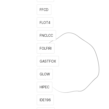
FFCD
FLOT4
FNCLCC
FOLFIRI
GASTFOX
GLOW
HIPEC
IDE196