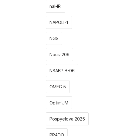
nal-IRI
NAPOLI-1
NGS
Nous-209
NSABP B-06
OMEC 5
OptimUM
Pospyelova 2025
PRADO