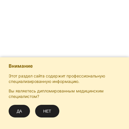
Внимание
Этот раздел сайта содержит профессиональную
специализированную информацию.
Вы являетесь дипломированным медицинским
Отечественная Школа Онкологов
специалистом?
Email
Подписаться
info@practical-oncology.ru
ДА
НЕТ