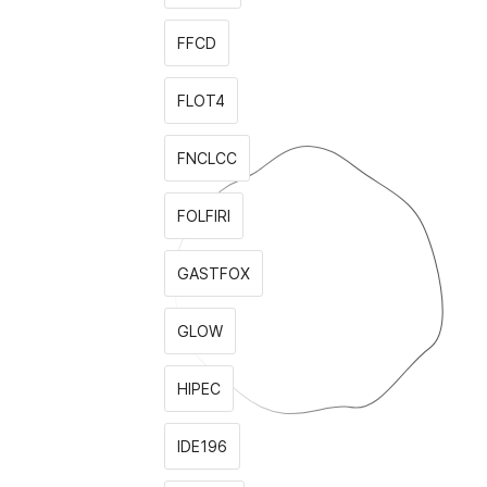
FFCD
FLOT4
FNCLCC
FOLFIRI
GASTFOX
GLOW
HIPEC
IDE196