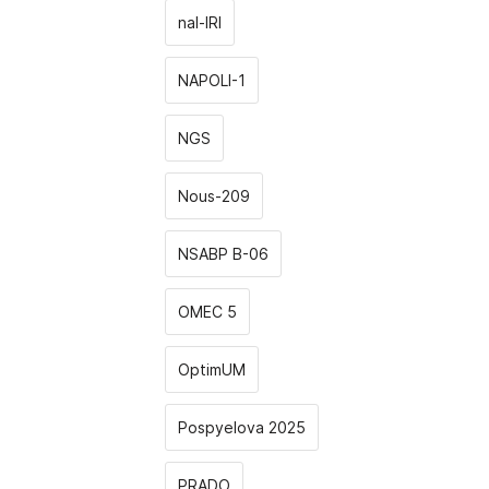
nal-IRI
NAPOLI-1
NGS
Nous-209
NSABP B-06
OMEC 5
OptimUM
Pospyelova 2025
PRADO