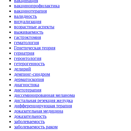
вакцинация
вакцинопрофилактика
вакцинотерапия
валидность
визуализация
возрастные аспекты
выживаемость
гастрэктомия
гематология
Генетическая теория
гериатрия
геронтология
гетерогенность
делирий
демпинг-синдром
дерматоскопия
диагностика
диетотерапия
диссеминированная меланома
дистальная резекция желудка
дифференцирующая терапия
доказательная медицина
доказательность
заболеваемость
заболеваемость раком