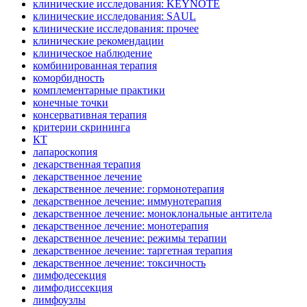
клинические исследования: KEYNOTE
клинические исследования: SAUL
клинические исследования: прочее
клинические рекомендации
клиническое наблюдение
комбинированная терапия
коморбидность
комплементарные практики
конечные точки
консервативная терапия
критерии скрининга
КТ
лапароскопия
лекарственная терапия
лекарственное лечение
лекарственное лечение: гормонотерапия
лекарственное лечение: иммунотерапия
лекарственное лечение: моноклональные антитела
лекарственное лечение: монотерапия
лекарственное лечение: режимы терапии
лекарственное лечение: таргетная терапия
лекарственное лечение: токсичность
лимфодесекция
лимфодиссекция
лимфоузлы