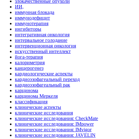
злокачественные опухоли
ИИ,
иммунная блокада
иммунодефицит
иммунотерапия
ингибиторы
интегративная онкология
интервальное голодание
интервенционная онкология
искусственный интеллект
йога-терапия
калориметрия
канцерогенез
кардиологические аспекты
кардиоэзофагеальный переход
кардиоэзофагеальный рак
карцинома
карцинома Меркеля
классификация
клинические аспекты
клинические исследования
клинические исследования: CheckMate
клинические исследования: IMpower
клинические исследования: IMvigor
клинические исследования: JAVELIN