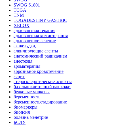
SWOG S1801
TCGA
TNM
TOGADESTINY GASTRIC
XELOX
адъювантная терапия
адъювантная химиотерапия
адъювантное лечение
ак желудка,
алкилирующие агенты
анатомический радикализм
анестезия
ароматерапия
аррозивное кровотечение
асцит
атеросклеротические аспекты
базальноклеточный рак кожи
белковые маркеры
беременность
беременностьстадирование
биомаркеры
биопсия
болезнь менетрие
БСЛУ