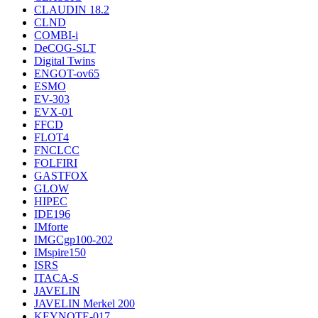
CLAUDIN 18.2
CLND
COMBI-i
DeCOG-SLT
Digital Twins
ENGOT-ov65
ESMO
EV-303
EVX-01
FFCD
FLOT4
FNCLCC
FOLFIRI
GASTFOX
GLOW
HIPEC
IDE196
IMforte
IMGCgp100-202
IMspire150
ISRS
ITACA-S
JAVELIN
JAVELIN Merkel 200
KEYNOTE-017