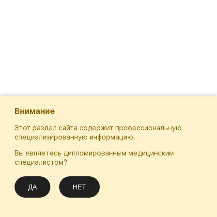
Внимание
Этот раздел сайта содержит профессиональную
специализированную информацию.
Вы являетесь дипломированным медицинским
Отечественная Школа Онкологов
специалистом?
Email
Подписаться
info@practical-oncology.ru
ДА
НЕТ