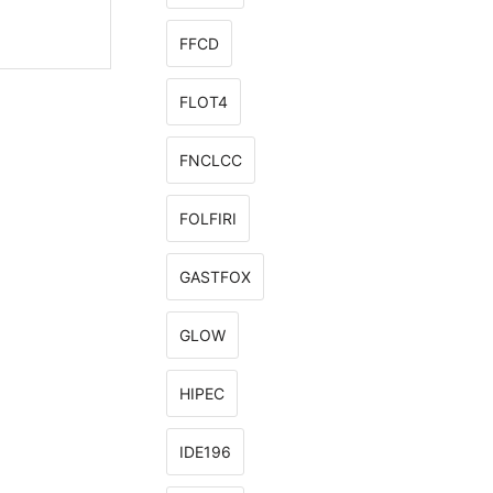
FFCD
FLOT4
FNCLCC
FOLFIRI
GASTFOX
GLOW
HIPEC
IDE196