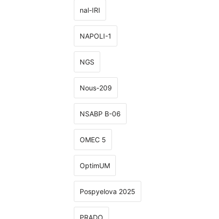
nal-IRI
NAPOLI-1
NGS
Nous-209
NSABP B-06
OMEC 5
OptimUM
Pospyelova 2025
PRADO