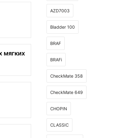
AZD7003
Bladder 100
BRAF
х мягких
BRAFi
CheckMate 358
CheckMate 649
CHOPIN
CLASSIС