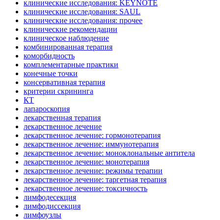
клинические исследования: KEYNOTE
клинические исследования: SAUL
клинические исследования: прочее
клинические рекомендации
клиническое наблюдение
комбинированная терапия
коморбидность
комплементарные практики
конечные точки
консервативная терапия
критерии скрининга
КТ
лапароскопия
лекарственная терапия
лекарственное лечение
лекарственное лечение: гормонотерапия
лекарственное лечение: иммунотерапия
лекарственное лечение: моноклональные антитела
лекарственное лечение: монотерапия
лекарственное лечение: режимы терапии
лекарственное лечение: таргетная терапия
лекарственное лечение: токсичность
лимфодесекция
лимфодиссекция
лимфоузлы