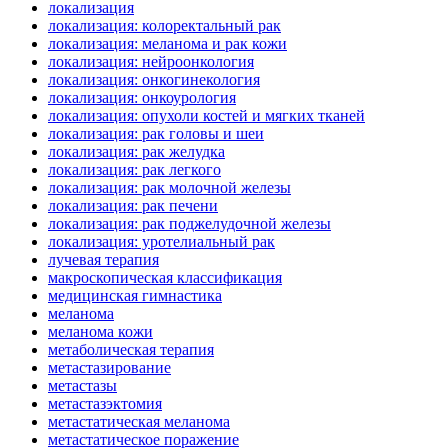
локализация
локализация: колоректальный рак
локализация: меланома и рак кожи
локализация: нейроонкология
локализация: онкогинекология
локализация: онкоурология
локализация: опухоли костей и мягких тканей
локализация: рак головы и шеи
локализация: рак желудка
локализация: рак легкого
локализация: рак молочной железы
локализация: рак печени
локализация: рак поджелудочной железы
локализация: уротелиальный рак
лучевая терапия
макроскопическая классификация
медицинская гимнастика
меланома
меланома кожи
метаболическая терапия
метастазирование
метастазы
метастазэктомия
метастатическая меланома
метастатическое поражение