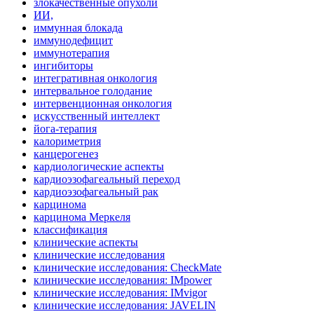
злокачественные опухоли
ИИ,
иммунная блокада
иммунодефицит
иммунотерапия
ингибиторы
интегративная онкология
интервальное голодание
интервенционная онкология
искусственный интеллект
йога-терапия
калориметрия
канцерогенез
кардиологические аспекты
кардиоэзофагеальный переход
кардиоэзофагеальный рак
карцинома
карцинома Меркеля
классификация
клинические аспекты
клинические исследования
клинические исследования: CheckMate
клинические исследования: IMpower
клинические исследования: IMvigor
клинические исследования: JAVELIN