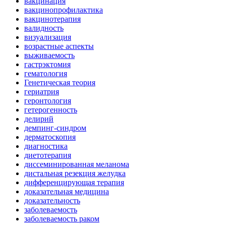
вакцинация
вакцинопрофилактика
вакцинотерапия
валидность
визуализация
возрастные аспекты
выживаемость
гастрэктомия
гематология
Генетическая теория
гериатрия
геронтология
гетерогенность
делирий
демпинг-синдром
дерматоскопия
диагностика
диетотерапия
диссеминированная меланома
дистальная резекция желудка
дифференцирующая терапия
доказательная медицина
доказательность
заболеваемость
заболеваемость раком