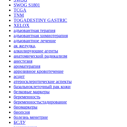
SWOG S1801
TCGA
TNM
TOGADESTINY GASTRIC
XELOX
адъювантная терапия
адъювантная химиотерапия
адъювантное лечение
ак желудка,
алкилирующие агенты
анатомический радикализм
анестезия
ароматерапия
аррозивное кровотечение
асцит
атеросклеротические аспекты
базальноклеточный рак кожи
белковые маркеры
беременность
беременностьстадирование
биомаркеры
биопсия
болезнь менетрие
БСЛУ