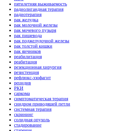
пятилетняя выживаемость
радиолигандная терапия
радиотерапия
рак желудка
рак молочной железы
рак мочевого пузыря
рак пищевода
рак поджелудочной железы
рак толстой кишки
рак яичников
реабилитация
реабитация
резекционная хирургия
резистенция
рефлюкс-эзофагит
рецидив
РКИ
саркома
симптоматическая терапия
синдром приводящей петли
системная терапия
скрининг
солидная опухоль
стадирование
старение