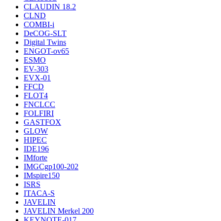
CLAUDIN 18.2
CLND
COMBI-i
DeCOG-SLT
Digital Twins
ENGOT-ov65
ESMO
EV-303
EVX-01
FFCD
FLOT4
FNCLCC
FOLFIRI
GASTFOX
GLOW
HIPEC
IDE196
IMforte
IMGCgp100-202
IMspire150
ISRS
ITACA-S
JAVELIN
JAVELIN Merkel 200
KEYNOTE-017