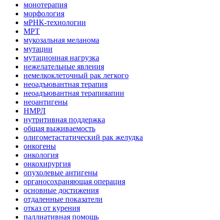
монотерапия
морфология
мРНК-технологии
МРТ
мукозальная меланома
мутации
мутационная нагрузка
нежелательные явления
немелкоклеточный рак легкого
неоадъювантная терапия
неоадъювантная терапияапии
неоантигены
НМРЛ
нутритивная поддержка
общая выживаемость
олигометастатический рак желудка
онкогены
онкология
онкохирургия
опухолевые антигены
органосохраняющая операция
основные достижения
отдаленные показатели
отказ от курения
паллиативная помощь