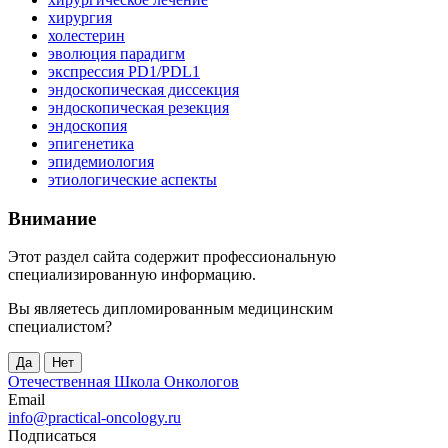
хирургия
холестерин
эволюция парадигм
экспрессия PD1/PDL1
эндоскопическая диссекция
эндоскопическая резекция
эндоскопия
эпигенетика
эпидемиология
этиологические аспекты
Внимание
Этот раздел сайта содержит профессиональную
специализированную информацию.
Вы являетесь дипломированным медицинским
специалистом?
Да
Нет
Отечественная Школа Онкологов
Email
info@practical-oncology.ru
Подписаться