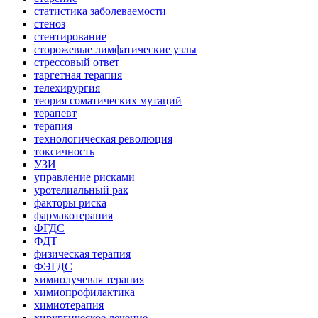
статистика заболеваемости
стеноз
стентирование
сторожевые лимфатические узлы
стрессовый ответ
таргетная терапия
телехирургия
теория соматических мутаций
терапевт
терапия
технологическая революция
токсичность
УЗИ
управление рисками
уротелиальный рак
факторы риска
фармакотерапия
ФГДС
ФДТ
физическая терапия
ФЭГДС
химиолучевая терапия
химиопрофилактика
химиотерапия
хирургическое лечение