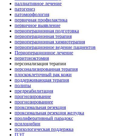
паллиативное лечение
патогенез
патоморфология
первичная профилактика
первичное выявление
периоперационная подготовка
периоперационная терапия
периоперационная химиотерапия
периоперационное ведение пациентов
Периоперационное лечение
перитонэктомия
персонализация терапии
персонализированная терапия
плоскоклеточный рак кожи
поддерживающая терапия
полипы
предреабилитация
прогнозирование
прогнозированиее
проксимальная резекция
проксимальная резекция желудка
пролиферативный парадокс
псилоцибин
психологическая поддержка
ПЭТ