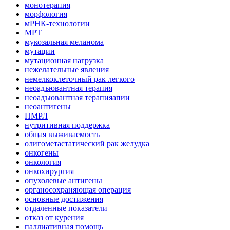
монотерапия
морфология
мРНК-технологии
МРТ
мукозальная меланома
мутации
мутационная нагрузка
нежелательные явления
немелкоклеточный рак легкого
неоадъювантная терапия
неоадъювантная терапияапии
неоантигены
НМРЛ
нутритивная поддержка
общая выживаемость
олигометастатический рак желудка
онкогены
онкология
онкохирургия
опухолевые антигены
органосохраняющая операция
основные достижения
отдаленные показатели
отказ от курения
паллиативная помощь