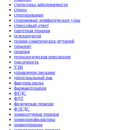
статистика заболеваемости
стеноз
стентирование
сторожевые лимфатические узлы
стрессовый ответ
таргетная терапия
телехирургия
теория соматических мутаций
терапевт
терапия
технологическая революция
токсичность
УЗИ
управление рисками
уротелиальный рак
факторы риска
фармакотерапия
ФГДС
ФДТ
физическая терапия
ФЭГДС
химиолучевая терапия
химиопрофилактика
химиотерапия
хирургическое лечение