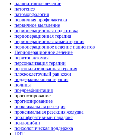
паллиативное лечение
патогенез
патоморфология
первичная профилактика
первичное выявление
периоперационная подготовка
периоперационная терапия
периоперационная химиотерапия
периоперационное ведение пациентов
Периоперационное лечение
перитонэктомия
персонализация терапии
персонализированная терапия
плоскоклеточный рак кожи
поддерживающая терапия
полипы
предреабилитация
прогнозирование
прогнозированиее
проксимальная резекция
проксимальная резекция желудка
пролиферативный парадокс
псилоцибин
психологическая поддержка
ПЭТ