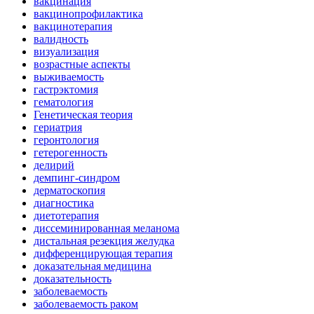
вакцинация
вакцинопрофилактика
вакцинотерапия
валидность
визуализация
возрастные аспекты
выживаемость
гастрэктомия
гематология
Генетическая теория
гериатрия
геронтология
гетерогенность
делирий
демпинг-синдром
дерматоскопия
диагностика
диетотерапия
диссеминированная меланома
дистальная резекция желудка
дифференцирующая терапия
доказательная медицина
доказательность
заболеваемость
заболеваемость раком