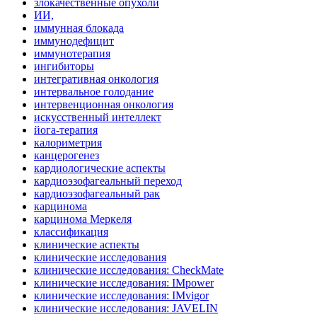
злокачественные опухоли
ИИ,
иммунная блокада
иммунодефицит
иммунотерапия
ингибиторы
интегративная онкология
интервальное голодание
интервенционная онкология
искусственный интеллект
йога-терапия
калориметрия
канцерогенез
кардиологические аспекты
кардиоэзофагеальный переход
кардиоэзофагеальный рак
карцинома
карцинома Меркеля
классификация
клинические аспекты
клинические исследования
клинические исследования: CheckMate
клинические исследования: IMpower
клинические исследования: IMvigor
клинические исследования: JAVELIN