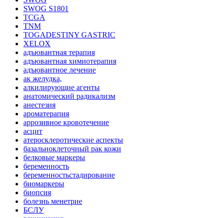
SWOG S1801
TCGA
TNM
TOGADESTINY GASTRIC
XELOX
адъювантная терапия
адъювантная химиотерапия
адъювантное лечение
ак желудка,
алкилирующие агенты
анатомический радикализм
анестезия
ароматерапия
аррозивное кровотечение
асцит
атеросклеротические аспекты
базальноклеточный рак кожи
белковые маркеры
беременность
беременностьстадирование
биомаркеры
биопсия
болезнь менетрие
БСЛУ