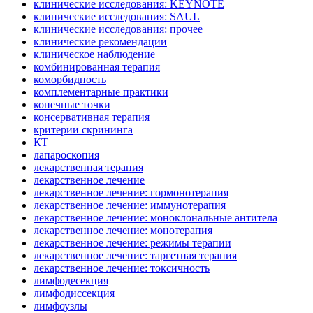
клинические исследования: KEYNOTE
клинические исследования: SAUL
клинические исследования: прочее
клинические рекомендации
клиническое наблюдение
комбинированная терапия
коморбидность
комплементарные практики
конечные точки
консервативная терапия
критерии скрининга
КТ
лапароскопия
лекарственная терапия
лекарственное лечение
лекарственное лечение: гормонотерапия
лекарственное лечение: иммунотерапия
лекарственное лечение: моноклональные антитела
лекарственное лечение: монотерапия
лекарственное лечение: режимы терапии
лекарственное лечение: таргетная терапия
лекарственное лечение: токсичность
лимфодесекция
лимфодиссекция
лимфоузлы