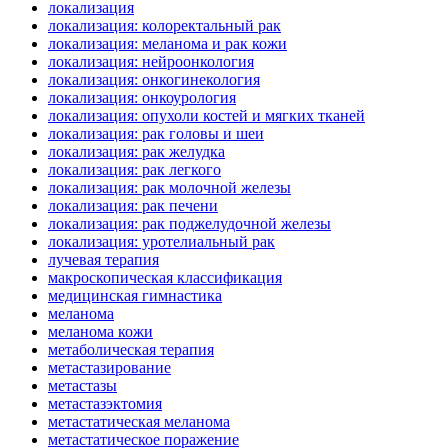
локализация
локализация: колоректальный рак
локализация: меланома и рак кожи
локализация: нейроонкология
локализация: онкогинекология
локализация: онкоурология
локализация: опухоли костей и мягких тканей
локализация: рак головы и шеи
локализация: рак желудка
локализация: рак легкого
локализация: рак молочной железы
локализация: рак печени
локализация: рак поджелудочной железы
локализация: уротелиальный рак
лучевая терапия
макроскопическая классификация
медицинская гимнастика
меланома
меланома кожи
метаболическая терапия
метастазирование
метастазы
метастазэктомия
метастатическая меланома
метастатическое поражение