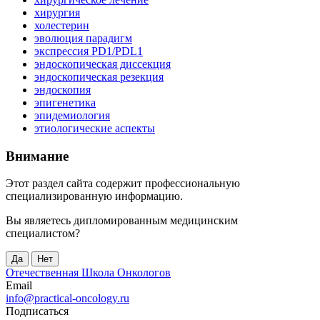
хирургия
холестерин
эволюция парадигм
экспрессия PD1/PDL1
эндоскопическая диссекция
эндоскопическая резекция
эндоскопия
эпигенетика
эпидемиология
этиологические аспекты
Внимание
Этот раздел сайта содержит профессиональную
специализированную информацию.
Вы являетесь дипломированным медицинским
специалистом?
Да
Нет
Отечественная Школа Онкологов
Email
info@practical-oncology.ru
Подписаться