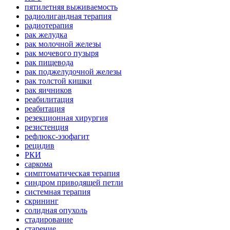
пятилетняя выживаемость
радиолигандная терапия
радиотерапия
рак желудка
рак молочной железы
рак мочевого пузыря
рак пищевода
рак поджелудочной железы
рак толстой кишки
рак яичников
реабилитация
реабитация
резекционная хирургия
резистенция
рефлюкс-эзофагит
рецидив
РКИ
саркома
симптоматическая терапия
синдром приводящей петли
системная терапия
скрининг
солидная опухоль
стадирование
старение