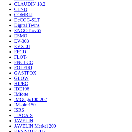
CLAUDIN 18.2
CLND
COMBI-i
DeCOG-SLT
Digital Twins
ENGOT-ov65
ESMO
EV-303
EVX-01
FFCD
FLOT4
FNCLCC
FOLFIRI
GASTFOX
GLOW
HIPEC
IDE196
IMforte
IMGCgp100-202
IMspire150
ISRS
ITACA-S
JAVELIN
JAVELIN Merkel 200
KEYNOTE-017