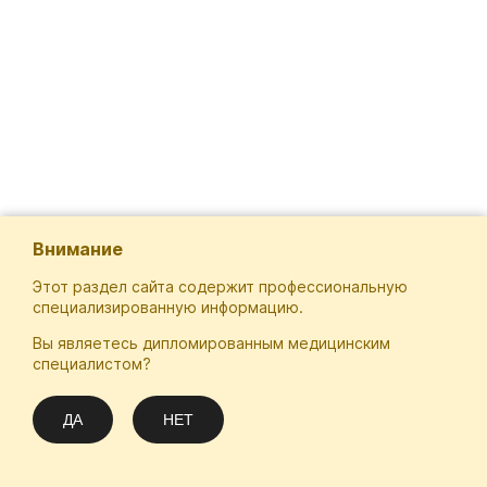
Внимание
Этот раздел сайта содержит профессиональную
специализированную информацию.
Вы являетесь дипломированным медицинским
Отечественная Школа Онкологов
специалистом?
Email
Подписаться
info@practical-oncology.ru
ДА
НЕТ