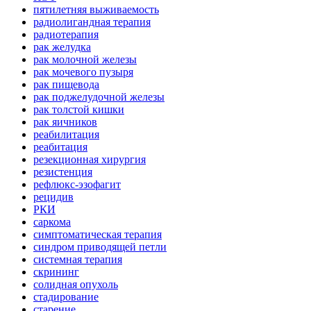
пятилетняя выживаемость
радиолигандная терапия
радиотерапия
рак желудка
рак молочной железы
рак мочевого пузыря
рак пищевода
рак поджелудочной железы
рак толстой кишки
рак яичников
реабилитация
реабитация
резекционная хирургия
резистенция
рефлюкс-эзофагит
рецидив
РКИ
саркома
симптоматическая терапия
синдром приводящей петли
системная терапия
скрининг
солидная опухоль
стадирование
старение