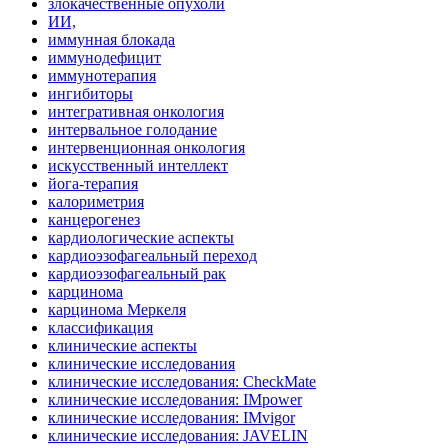
злокачественные опухоли
ИИ,
иммунная блокада
иммунодефицит
иммунотерапия
ингибиторы
интегративная онкология
интервальное голодание
интервенционная онкология
искусственный интеллект
йога-терапия
калориметрия
канцерогенез
кардиологические аспекты
кардиоэзофагеальный переход
кардиоэзофагеальный рак
карцинома
карцинома Меркеля
классификация
клинические аспекты
клинические исследования
клинические исследования: CheckMate
клинические исследования: IMpower
клинические исследования: IMvigor
клинические исследования: JAVELIN