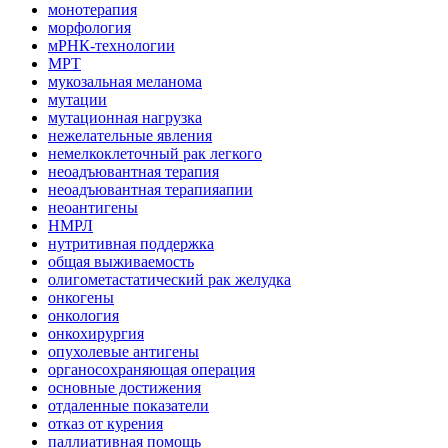
монотерапия
морфология
мРНК-технологии
МРТ
мукозальная меланома
мутации
мутационная нагрузка
нежелательные явления
немелкоклеточный рак легкого
неоадъювантная терапия
неоадъювантная терапияапии
неоантигены
НМРЛ
нутритивная поддержка
общая выживаемость
олигометастатический рак желудка
онкогены
онкология
онкохирургия
опухолевые антигены
органосохраняющая операция
основные достижения
отдаленные показатели
отказ от курения
паллиативная помощь