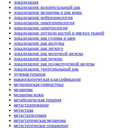
локализация
локализация: колоректальный рак
локализация: меланома и рак кожи
локализация: нейроонкология
локализация: онкогинекология
локализация: онкоурология
локализация: опухоли костей и мягких тканей
локализация: рак головы и шеи
локализация: рак желудка
локализация: рак легкого
локализация: рак молочной железы
локализация: рак печени
локализация: рак поджелудочной железы
локализация: уротелиальный рак
лучевая терапия
макроскопическая классификация
медицинская гимнастика
меланома
меланома кожи
метаболическая терапия
метастазирование
метастазы
метастазэктомия
метастатическая меланома
метастатическое поражение