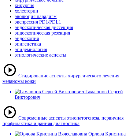
хирургия
холестерин
эволюция парадигм
экспрессия PD1/PDL1
эндоскопическая диссекция
эндоскопическая резекция
эндоскопия
эпигенетика
эпидемиология
этиологические аспекты
Стадирование аспекты хирургического лечения
меланомы кожи
Гамаюнов Сергей
Викторович
Современные аспекты этиопатогенеза, первичная
профилактика и ранняя диагностика
Орлова Кристина