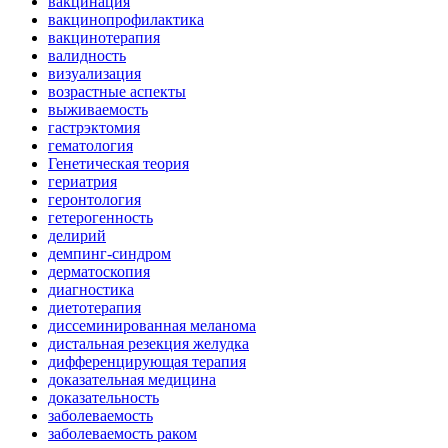
вакцинация
вакцинопрофилактика
вакцинотерапия
валидность
визуализация
возрастные аспекты
выживаемость
гастрэктомия
гематология
Генетическая теория
гериатрия
геронтология
гетерогенность
делирий
демпинг-синдром
дерматоскопия
диагностика
диетотерапия
диссеминированная меланома
дистальная резекция желудка
дифференцирующая терапия
доказательная медицина
доказательность
заболеваемость
заболеваемость раком