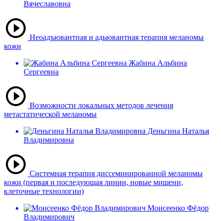
Вячеславовна
Неоадъювантная и адьювантная терапия меланомы
кожи
Жабина Альбина
Сергеевна
Возможности локальных методов лечения
метастатической меланомы
Деньгина Наталья
Владимировна
Системная терапия диссеминированной меланомы
кожи (первая и последующая линии, новые мишени,
клеточные технологии)
Моисеенко Фёдор
Владимирович