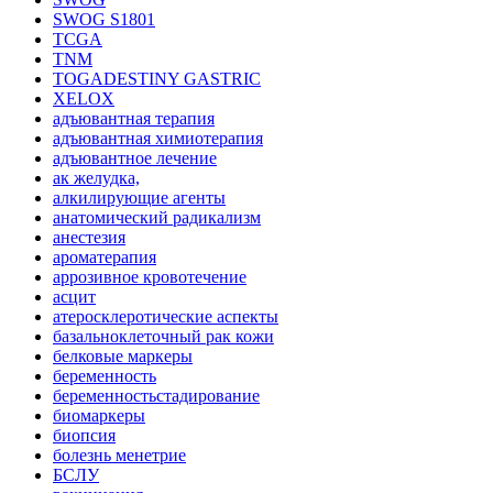
SWOG S1801
TCGA
TNM
TOGADESTINY GASTRIC
XELOX
адъювантная терапия
адъювантная химиотерапия
адъювантное лечение
ак желудка,
алкилирующие агенты
анатомический радикализм
анестезия
ароматерапия
аррозивное кровотечение
асцит
атеросклеротические аспекты
базальноклеточный рак кожи
белковые маркеры
беременность
беременностьстадирование
биомаркеры
биопсия
болезнь менетрие
БСЛУ