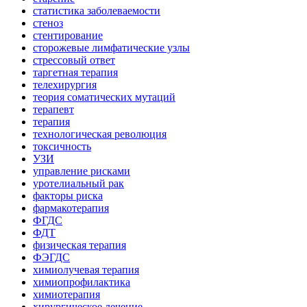
статистика заболеваемости
стеноз
стентирование
сторожевые лимфатические узлы
стрессовый ответ
таргетная терапия
телехирургия
теория соматических мутаций
терапевт
терапия
технологическая революция
токсичность
УЗИ
управление рисками
уротелиальный рак
факторы риска
фармакотерапия
ФГДС
ФДТ
физическая терапия
ФЭГДС
химиолучевая терапия
химиопрофилактика
химиотерапия
хирургическое лечение