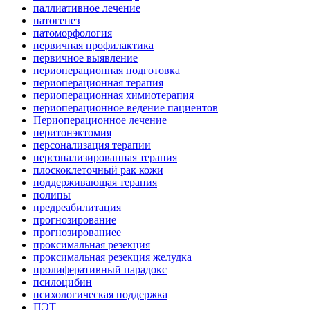
паллиативное лечение
патогенез
патоморфология
первичная профилактика
первичное выявление
периоперационная подготовка
периоперационная терапия
периоперационная химиотерапия
периоперационное ведение пациентов
Периоперационное лечение
перитонэктомия
персонализация терапии
персонализированная терапия
плоскоклеточный рак кожи
поддерживающая терапия
полипы
предреабилитация
прогнозирование
прогнозированиее
проксимальная резекция
проксимальная резекция желудка
пролиферативный парадокс
псилоцибин
психологическая поддержка
ПЭТ