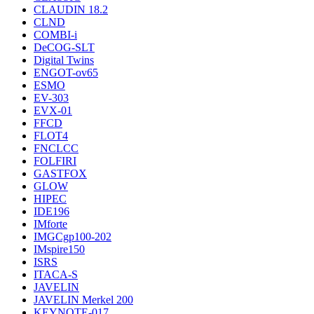
CLAUDIN 18.2
CLND
COMBI-i
DeCOG-SLT
Digital Twins
ENGOT-ov65
ESMO
EV-303
EVX-01
FFCD
FLOT4
FNCLCC
FOLFIRI
GASTFOX
GLOW
HIPEC
IDE196
IMforte
IMGCgp100-202
IMspire150
ISRS
ITACA-S
JAVELIN
JAVELIN Merkel 200
KEYNOTE-017