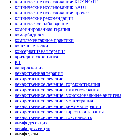
клинические исследования: KEYNOTE
клинические исследования: SAUL
клинические исследования: прочее
клинические рекомендации
клиническое наблюдение
комбинированная терапия
коморбидность
комплементарные практики
конечные точки
консервативная терапия
критерии скрининга
КТ
лапароскопия
лекарственная терапия
лекарственное лечение
лекарственное лечение: гормонотерапия
лекарственное лечение: иммунотерапия
лекарственное лечение: моноклональные антитела
лекарственное лечение: монотерапия
лекарственное лечение: режимы терапии
лекарственное лечение: таргетная терапия
лекарственное лечение: токсичность
лимфодесекция
лимфодиссекция
лимфоузлы