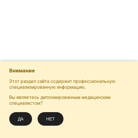
Внимание
Этот раздел сайта содержит профессиональную
специализированную информацию.
Вы являетесь дипломированным медицинским
Отечественная Школа Онкологов
специалистом?
Email
Подписаться
info@practical-oncology.ru
ДА
НЕТ