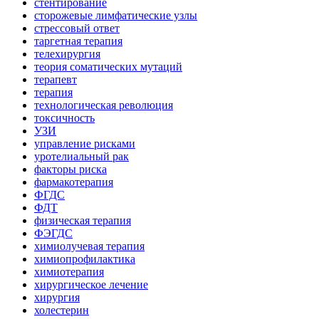
стентирование
сторожевые лимфатические узлы
стрессовый ответ
таргетная терапия
телехирургия
теория соматических мутаций
терапевт
терапия
технологическая революция
токсичность
УЗИ
управление рисками
уротелиальный рак
факторы риска
фармакотерапия
ФГДС
ФДТ
физическая терапия
ФЭГДС
химиолучевая терапия
химиопрофилактика
химиотерапия
хирургическое лечение
хирургия
холестерин