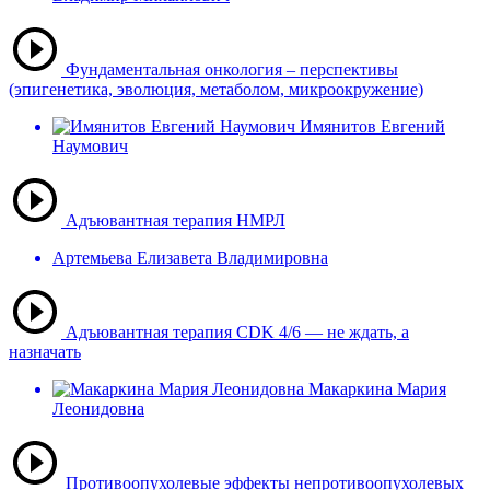
Фундаментальная онкология – перспективы
(эпигенетика, эволюция, метаболом, микроокружение)
Имянитов Евгений
Наумович
Адъювантная терапия НМРЛ
Артемьева Елизавета Владимировна
Адъювантная терапия CDK 4/6 — не ждать, а
назначать
Макаркина Мария
Леонидовна
Противоопухолевые эффекты непротивоопухолевых