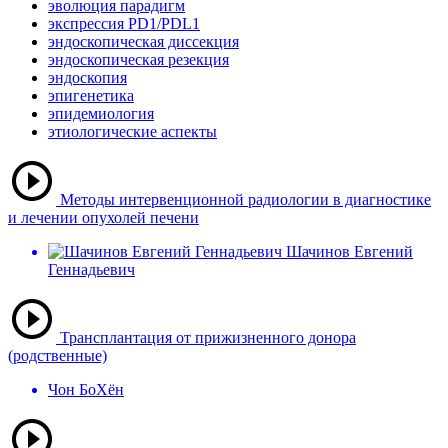
эволюция парадигм
экспрессия PD1/PDL1
эндоскопическая диссекция
эндоскопическая резекция
эндоскопия
эпигенетика
эпидемиология
этиологические аспекты
Методы интервенционной радиологии в диагностике
и лечении опухолей печени
Шачинов Евгений
Геннадьевич
Трансплантация от прижизненного донора
(родственные)
Чон БоХён