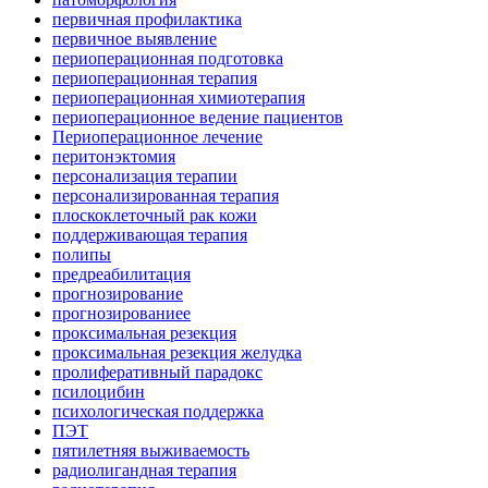
первичная профилактика
первичное выявление
периоперационная подготовка
периоперационная терапия
периоперационная химиотерапия
периоперационное ведение пациентов
Периоперационное лечение
перитонэктомия
персонализация терапии
персонализированная терапия
плоскоклеточный рак кожи
поддерживающая терапия
полипы
предреабилитация
прогнозирование
прогнозированиее
проксимальная резекция
проксимальная резекция желудка
пролиферативный парадокс
псилоцибин
психологическая поддержка
ПЭТ
пятилетняя выживаемость
радиолигандная терапия