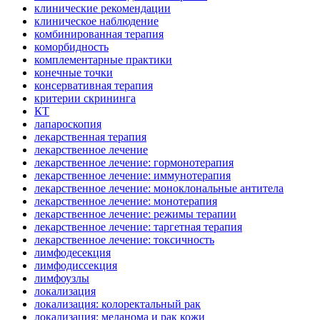
клинические рекомендации
клиническое наблюдение
комбинированная терапия
коморбидность
комплементарные практики
конечные точки
консервативная терапия
критерии скрининга
КТ
лапароскопия
лекарственная терапия
лекарственное лечение
лекарственное лечение: гормонотерапия
лекарственное лечение: иммунотерапия
лекарственное лечение: моноклональные антитела
лекарственное лечение: монотерапия
лекарственное лечение: режимы терапии
лекарственное лечение: таргетная терапия
лекарственное лечение: токсичность
лимфодесекция
лимфодиссекция
лимфоузлы
локализация
локализация: колоректальный рак
локализация: меланома и рак кожи