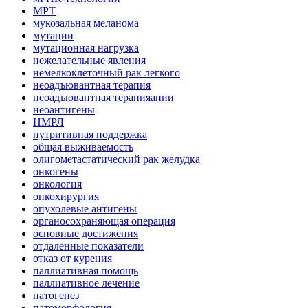
МРТ
мукозальная меланома
мутации
мутационная нагрузка
нежелательные явления
немелкоклеточный рак легкого
неоадъювантная терапия
неоадъювантная терапияапии
неоантигены
НМРЛ
нутритивная поддержка
общая выживаемость
олигометастатический рак желудка
онкогены
онкология
онкохирургия
опухолевые антигены
органосохраняющая операция
основные достижения
отдаленные показатели
отказ от курения
паллиативная помощь
паллиативное лечение
патогенез
патоморфология