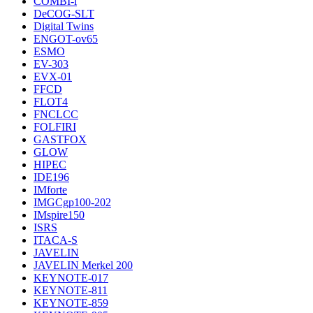
COMBI-i
DeCOG-SLT
Digital Twins
ENGOT-ov65
ESMO
EV-303
EVX-01
FFCD
FLOT4
FNCLCC
FOLFIRI
GASTFOX
GLOW
HIPEC
IDE196
IMforte
IMGCgp100-202
IMspire150
ISRS
ITACA-S
JAVELIN
JAVELIN Merkel 200
KEYNOTE-017
KEYNOTE-811
KEYNOTE-859