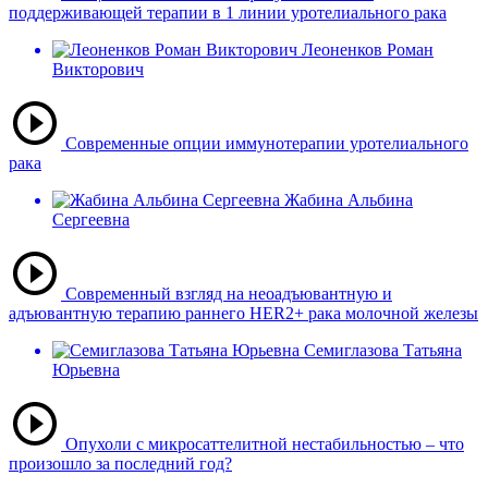
поддерживающей терапии в 1 линии уротелиального рака
Леоненков Роман
Викторович
Современные опции иммунотерапии уротелиального
рака
Жабина Альбина
Сергеевна
Современный взгляд на неоадъювантную и
адъювантную терапию раннего HER2+ рака молочной железы
Семиглазова Татьяна
Юрьевна
Опухоли с микросаттелитной нестабильностью – что
произошло за последний год?