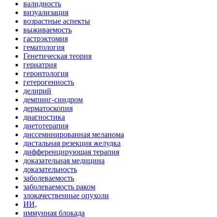
валидность
визуализация
возрастные аспекты
выживаемость
гастрэктомия
гематология
Генетическая теория
гериатрия
геронтология
гетерогенность
делирий
демпинг-синдром
дерматоскопия
диагностика
диетотерапия
диссеминированная меланома
дистальная резекция желудка
дифференцирующая терапия
доказательная медицина
доказательность
заболеваемость
заболеваемость раком
злокачественные опухоли
ИИ,
иммунная блокада