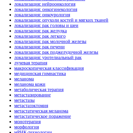
локализация: нейроонкология
локализация: онкогинекология
локализация: онкоурология
локализация: опухоли костей и мягких тканей
локализация: рак головы и шеи
локализация: рак желудка
локализация: рак легкого
локализация: рак молочной железы
локализация: рак печени
локализация: рак поджелудочной железы
локализация: уротелиальный рак
лучевая терапия
макроскопическая классификация
медицинская гимнастика
меланома
меланома кожи
метаболическая терапия
метастазирование
метастазы
метастазэктомия
метастатическая меланома
метастатическое поражение
монотерапия
морфология
мРНК-технологии