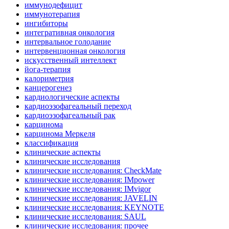
иммунодефицит
иммунотерапия
ингибиторы
интегративная онкология
интервальное голодание
интервенционная онкология
искусственный интеллект
йога-терапия
калориметрия
канцерогенез
кардиологические аспекты
кардиоэзофагеальный переход
кардиоэзофагеальный рак
карцинома
карцинома Меркеля
классификация
клинические аспекты
клинические исследования
клинические исследования: CheckMate
клинические исследования: IMpower
клинические исследования: IMvigor
клинические исследования: JAVELIN
клинические исследования: KEYNOTE
клинические исследования: SAUL
клинические исследования: прочее