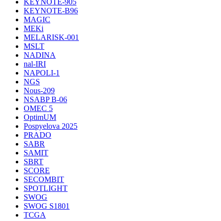
KEYNOTE-905
KEYNOTE-B96
MAGIC
MEKi
MELARISK-001
MSLT
NADINA
nal-IRI
NAPOLI-1
NGS
Nous-209
NSABP B-06
OMEC 5
OptimUM
Pospyelova 2025
PRADO
SABR
SAMIT
SBRT
SCORE
SECOMBIT
SPOTLIGHT
SWOG
SWOG S1801
TCGA