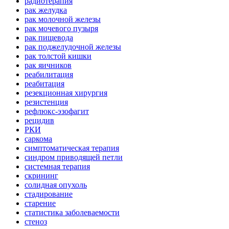
радиотерапия
рак желудка
рак молочной железы
рак мочевого пузыря
рак пищевода
рак поджелудочной железы
рак толстой кишки
рак яичников
реабилитация
реабитация
резекционная хирургия
резистенция
рефлюкс-эзофагит
рецидив
РКИ
саркома
симптоматическая терапия
синдром приводящей петли
системная терапия
скрининг
солидная опухоль
стадирование
старение
статистика заболеваемости
стеноз