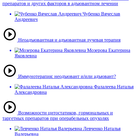
препаратов и других факторов в адъювантном лечении
Чубенко Вячеслав
Андреевич
Неоадъювантная и адъювантная лучевая терапия
Мозерова Екатерина
Яковлевна
Иммунотерапия: неодъювант и/или адъювант?
Фалалеева Наталья
Александровна
Возможности цитостатиков, гормональных и
таргетных препаратов при операбельных опухолях
Левченко Наталья
Валерьевна