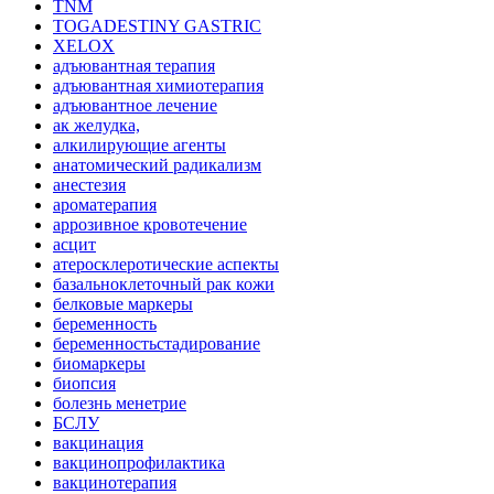
TNM
TOGADESTINY GASTRIC
XELOX
адъювантная терапия
адъювантная химиотерапия
адъювантное лечение
ак желудка,
алкилирующие агенты
анатомический радикализм
анестезия
ароматерапия
аррозивное кровотечение
асцит
атеросклеротические аспекты
базальноклеточный рак кожи
белковые маркеры
беременность
беременностьстадирование
биомаркеры
биопсия
болезнь менетрие
БСЛУ
вакцинация
вакцинопрофилактика
вакцинотерапия