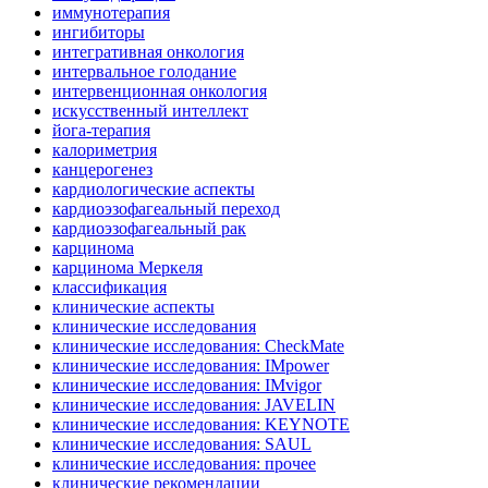
иммунотерапия
ингибиторы
интегративная онкология
интервальное голодание
интервенционная онкология
искусственный интеллект
йога-терапия
калориметрия
канцерогенез
кардиологические аспекты
кардиоэзофагеальный переход
кардиоэзофагеальный рак
карцинома
карцинома Меркеля
классификация
клинические аспекты
клинические исследования
клинические исследования: CheckMate
клинические исследования: IMpower
клинические исследования: IMvigor
клинические исследования: JAVELIN
клинические исследования: KEYNOTE
клинические исследования: SAUL
клинические исследования: прочее
клинические рекомендации