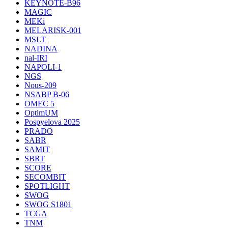
KEYNOTE-B96
MAGIC
MEKi
MELARISK-001
MSLT
NADINA
nal-IRI
NAPOLI-1
NGS
Nous-209
NSABP B-06
OMEC 5
OptimUM
Pospyelova 2025
PRADO
SABR
SAMIT
SBRT
SCORE
SECOMBIT
SPOTLIGHT
SWOG
SWOG S1801
TCGA
TNM