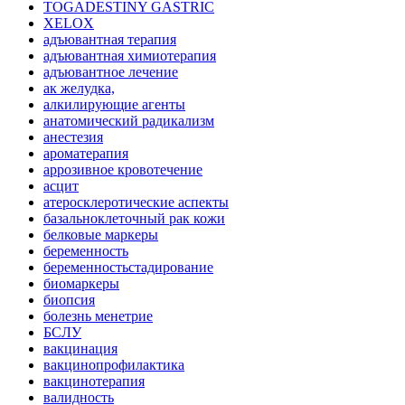
TOGADESTINY GASTRIC
XELOX
адъювантная терапия
адъювантная химиотерапия
адъювантное лечение
ак желудка,
алкилирующие агенты
анатомический радикализм
анестезия
ароматерапия
аррозивное кровотечение
асцит
атеросклеротические аспекты
базальноклеточный рак кожи
белковые маркеры
беременность
беременностьстадирование
биомаркеры
биопсия
болезнь менетрие
БСЛУ
вакцинация
вакцинопрофилактика
вакцинотерапия
валидность