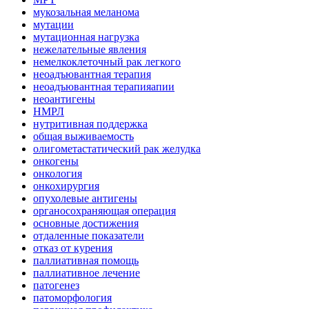
мукозальная меланома
мутации
мутационная нагрузка
нежелательные явления
немелкоклеточный рак легкого
неоадъювантная терапия
неоадъювантная терапияапии
неоантигены
НМРЛ
нутритивная поддержка
общая выживаемость
олигометастатический рак желудка
онкогены
онкология
онкохирургия
опухолевые антигены
органосохраняющая операция
основные достижения
отдаленные показатели
отказ от курения
паллиативная помощь
паллиативное лечение
патогенез
патоморфология