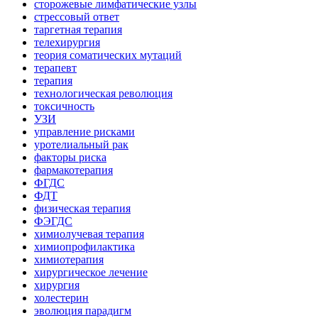
сторожевые лимфатические узлы
стрессовый ответ
таргетная терапия
телехирургия
теория соматических мутаций
терапевт
терапия
технологическая революция
токсичность
УЗИ
управление рисками
уротелиальный рак
факторы риска
фармакотерапия
ФГДС
ФДТ
физическая терапия
ФЭГДС
химиолучевая терапия
химиопрофилактика
химиотерапия
хирургическое лечение
хирургия
холестерин
эволюция парадигм