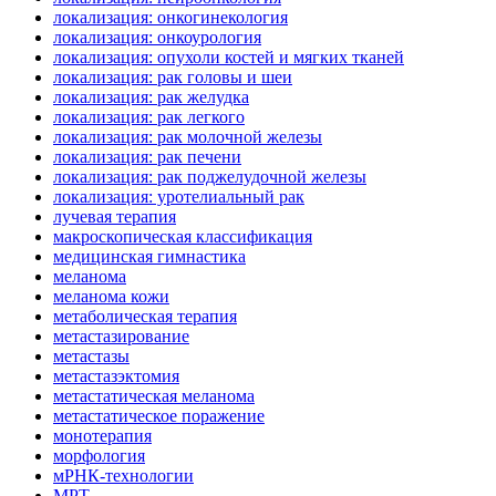
локализация: онкогинекология
локализация: онкоурология
локализация: опухоли костей и мягких тканей
локализация: рак головы и шеи
локализация: рак желудка
локализация: рак легкого
локализация: рак молочной железы
локализация: рак печени
локализация: рак поджелудочной железы
локализация: уротелиальный рак
лучевая терапия
макроскопическая классификация
медицинская гимнастика
меланома
меланома кожи
метаболическая терапия
метастазирование
метастазы
метастазэктомия
метастатическая меланома
метастатическое поражение
монотерапия
морфология
мРНК-технологии
МРТ