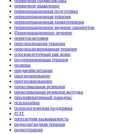
первичная профилактика
первичное выявление
периоперационная подготовка
периоперационная терапия
периоперационная химиотерапия
периоперационное ведение пациентов
Периоперационное лечение
перитонэктомия
персонализация терапии
персонализированная терапия
плоскоклеточный рак кожи
поддерживающая терапия
полипы
предреабилитация
прогнозирование
прогнозированиее
проксимальная резекция
проксимальная резекция желудка
пролиферативный парадокс
псилоцибин
психологическая поддержка
ПЭТ
пятилетняя выживаемость
радиолигандная терапия
радиотерапия