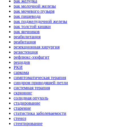
рак желудка
рак молочной железы
рак мочевого пузыря
рак пищевода
рак поджелудочной железы
рак толстой кишки
рак яичников
реабилитация
реабитация
резекционная хирургия
резистенция
рефлюкс-эзофагит
рецидив
РКИ
саркома
симптоматическая терапия
синдром приводящей петли
системная терапия
скрининг
солидная опухоль
стадирование
старение
статистика заболеваемости
стеноз
стентирование