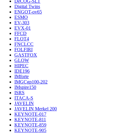
DeCOG-SLT
Digital Twins
ENGOT-ov65
ESMO
EV-303
EVX-01
FFCD
FLOT4
FNCLCC
FOLFIRI
GASTFOX
GLOW
HIPEC
IDE196
IMforte
IMGCgp100-202
IMspire150
ISRS
ITACA-S
JAVELIN
JAVELIN Merkel 200
KEYNOTE-017
KEYNOTE-811
KEYNOTE-859
KEYNOTE-905