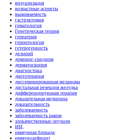
визуализация
возрастные аспекты
выживаемость
гастрэктомия
гематология
Генетическая теория
гериатрия
геронтология
гетерогенность
делирий
демпинг-синдром
дерматоскопия
диагностика
диетотерапия
диссеминированная меланома
дистальная резекция желудка
дифференцирующая терапия
доказательная медицина
доказательность
заболеваемость
заболеваемость раком
злокачественные опухоли
ИИ,
иммунная блокада
иммунодефицит