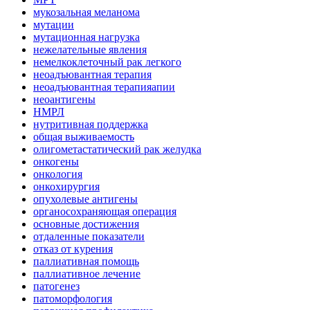
мукозальная меланома
мутации
мутационная нагрузка
нежелательные явления
немелкоклеточный рак легкого
неоадъювантная терапия
неоадъювантная терапияапии
неоантигены
НМРЛ
нутритивная поддержка
общая выживаемость
олигометастатический рак желудка
онкогены
онкология
онкохирургия
опухолевые антигены
органосохраняющая операция
основные достижения
отдаленные показатели
отказ от курения
паллиативная помощь
паллиативное лечение
патогенез
патоморфология