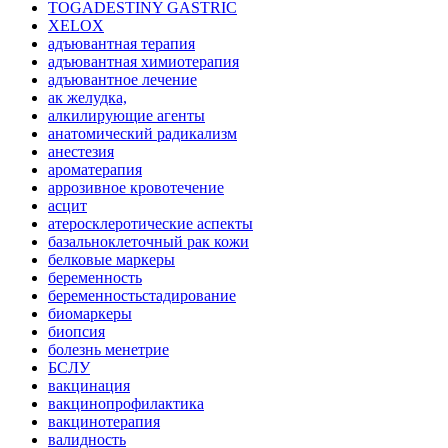
TOGADESTINY GASTRIC
XELOX
адъювантная терапия
адъювантная химиотерапия
адъювантное лечение
ак желудка,
алкилирующие агенты
анатомический радикализм
анестезия
ароматерапия
аррозивное кровотечение
асцит
атеросклеротические аспекты
базальноклеточный рак кожи
белковые маркеры
беременность
беременностьстадирование
биомаркеры
биопсия
болезнь менетрие
БСЛУ
вакцинация
вакцинопрофилактика
вакцинотерапия
валидность