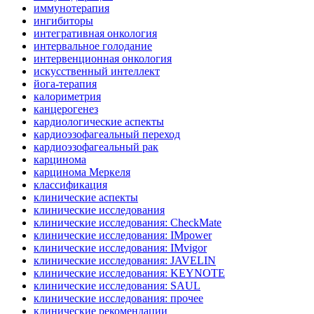
иммунотерапия
ингибиторы
интегративная онкология
интервальное голодание
интервенционная онкология
искусственный интеллект
йога-терапия
калориметрия
канцерогенез
кардиологические аспекты
кардиоэзофагеальный переход
кардиоэзофагеальный рак
карцинома
карцинома Меркеля
классификация
клинические аспекты
клинические исследования
клинические исследования: CheckMate
клинические исследования: IMpower
клинические исследования: IMvigor
клинические исследования: JAVELIN
клинические исследования: KEYNOTE
клинические исследования: SAUL
клинические исследования: прочее
клинические рекомендации