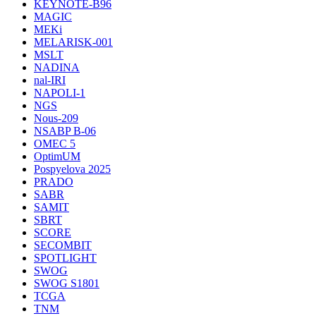
KEYNOTE-B96
MAGIC
MEKi
MELARISK-001
MSLT
NADINA
nal-IRI
NAPOLI-1
NGS
Nous-209
NSABP B-06
OMEC 5
OptimUM
Pospyelova 2025
PRADO
SABR
SAMIT
SBRT
SCORE
SECOMBIT
SPOTLIGHT
SWOG
SWOG S1801
TCGA
TNM