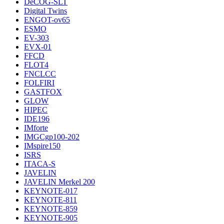
DeCOG-SLT
Digital Twins
ENGOT-ov65
ESMO
EV-303
EVX-01
FFCD
FLOT4
FNCLCC
FOLFIRI
GASTFOX
GLOW
HIPEC
IDE196
IMforte
IMGCgp100-202
IMspire150
ISRS
ITACA-S
JAVELIN
JAVELIN Merkel 200
KEYNOTE-017
KEYNOTE-811
KEYNOTE-859
KEYNOTE-905