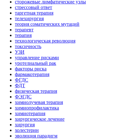
сторожевые лимфатические узлы
стрессовый ответ
таргетная терапия
телехирургия
теория соматических мутаций
терапевт
терапия
технологическая революция
токсичность
УЗИ
управление рисками
уротелиальный рак
факторы риска
фармакотерапия
ФГДС
ФДТ
физическая терапия
ФЭГДС
химиолучевая терапия
химиопрофилактика
химиотерапия
хирургическое лечение
хирургия
холестерин
эволюция парадигм