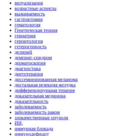
визуализация
возрастные аспекты
выживаемость
гастрэктомия
гематология
Генетическая теория
гериатрия
геронтология
гетерогенность
делирий
демпинг-синдром
дерматоскопия
диагностика
диетотерапия
диссеминированная меланома
дистальная резекция желудка
дифференцирующая терапия
доказательная медицина
доказательность
заболеваемость
заболеваемость раком
злокачественные опухоли
ИИ,
иммунная блокада
иммунодефицит