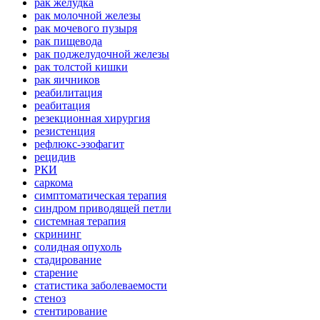
рак желудка
рак молочной железы
рак мочевого пузыря
рак пищевода
рак поджелудочной железы
рак толстой кишки
рак яичников
реабилитация
реабитация
резекционная хирургия
резистенция
рефлюкс-эзофагит
рецидив
РКИ
саркома
симптоматическая терапия
синдром приводящей петли
системная терапия
скрининг
солидная опухоль
стадирование
старение
статистика заболеваемости
стеноз
стентирование