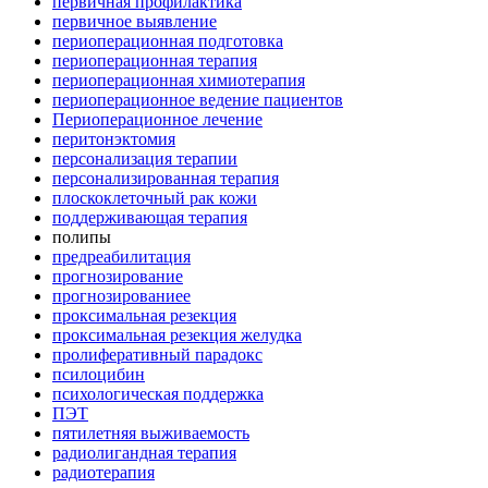
первичная профилактика
первичное выявление
периоперационная подготовка
периоперационная терапия
периоперационная химиотерапия
периоперационное ведение пациентов
Периоперационное лечение
перитонэктомия
персонализация терапии
персонализированная терапия
плоскоклеточный рак кожи
поддерживающая терапия
полипы
предреабилитация
прогнозирование
прогнозированиее
проксимальная резекция
проксимальная резекция желудка
пролиферативный парадокс
псилоцибин
психологическая поддержка
ПЭТ
пятилетняя выживаемость
радиолигандная терапия
радиотерапия