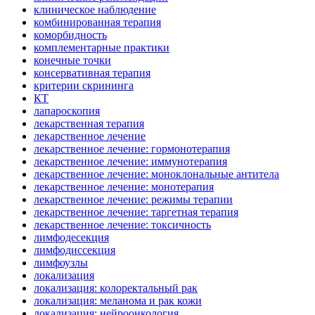
клиническое наблюдение
комбинированная терапия
коморбидность
комплементарные практики
конечные точки
консервативная терапия
критерии скрининга
КТ
лапароскопия
лекарственная терапия
лекарственное лечение
лекарственное лечение: гормонотерапия
лекарственное лечение: иммунотерапия
лекарственное лечение: моноклональные антитела
лекарственное лечение: монотерапия
лекарственное лечение: режимы терапии
лекарственное лечение: таргетная терапия
лекарственное лечение: токсичность
лимфодесекция
лимфодиссекция
лимфоузлы
локализация
локализация: колоректальный рак
локализация: меланома и рак кожи
локализация: нейроонкология