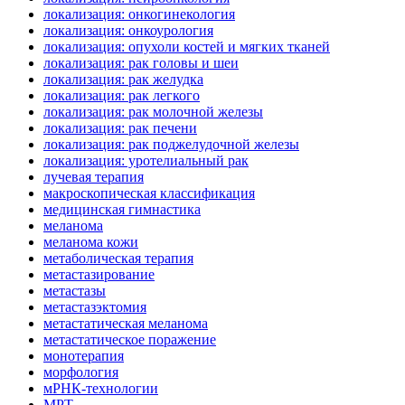
локализация: онкогинекология
локализация: онкоурология
локализация: опухоли костей и мягких тканей
локализация: рак головы и шеи
локализация: рак желудка
локализация: рак легкого
локализация: рак молочной железы
локализация: рак печени
локализация: рак поджелудочной железы
локализация: уротелиальный рак
лучевая терапия
макроскопическая классификация
медицинская гимнастика
меланома
меланома кожи
метаболическая терапия
метастазирование
метастазы
метастазэктомия
метастатическая меланома
метастатическое поражение
монотерапия
морфология
мРНК-технологии
МРТ