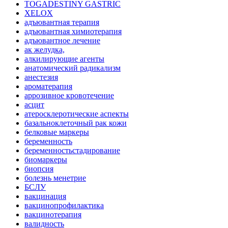
TOGADESTINY GASTRIC
XELOX
адъювантная терапия
адъювантная химиотерапия
адъювантное лечение
ак желудка,
алкилирующие агенты
анатомический радикализм
анестезия
ароматерапия
аррозивное кровотечение
асцит
атеросклеротические аспекты
базальноклеточный рак кожи
белковые маркеры
беременность
беременностьстадирование
биомаркеры
биопсия
болезнь менетрие
БСЛУ
вакцинация
вакцинопрофилактика
вакцинотерапия
валидность