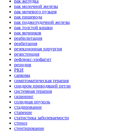
рак желудка
рак молочной железы
рак мочевого пузыря
рак пищевода
рак поджелудочной железы
рак толстой кишки
рак яичников
реабилитация
реабитация
резекционная хирургия
резистенция
рефлюкс-эзофагит
рецидив
РКИ
саркома
симптоматическая терапия
синдром приводящей петли
системная терапия
скрининг
солидная опухоль
стадирование
старение
статистика заболеваемости
стеноз
стентирование