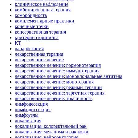
клиническое наблюдение
комбинированная терапия
коморбидность
комплементарные практики
конечные точки
консервативная терапия
критерии скрининга
КТ
лапароскопия
лекарственная терапия
лекарственное лечение
лекарственное лечение: гормонотерапия
лекарственное лечение: иммунотерапия
лекарственное лечение: моноклональные антитела
лекарственное лечение: монотерапия
лекарственное лечение: режимы терапии
лекарственное лечение: таргетная терапия
лекарственное лечение: токсичность
лимфодесекция
лимфодиссекция
лимфоузлы
локализация
локализация: колоректальный рак
локализация: меланома и рак кожи
локализация: нейроонкология