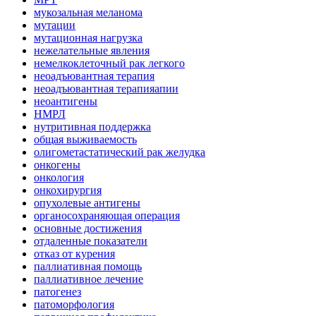
мукозальная меланома
мутации
мутационная нагрузка
нежелательные явления
немелкоклеточный рак легкого
неоадъювантная терапия
неоадъювантная терапияапии
неоантигены
НМРЛ
нутритивная поддержка
общая выживаемость
олигометастатический рак желудка
онкогены
онкология
онкохирургия
опухолевые антигены
органосохраняющая операция
основные достижения
отдаленные показатели
отказ от курения
паллиативная помощь
паллиативное лечение
патогенез
патоморфология