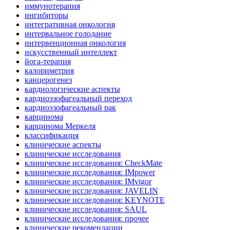
иммунотерапия
ингибиторы
интегративная онкология
интервальное голодание
интервенционная онкология
искусственный интеллект
йога-терапия
калориметрия
канцерогенез
кардиологические аспекты
кардиоэзофагеальный переход
кардиоэзофагеальный рак
карцинома
карцинома Меркеля
классификация
клинические аспекты
клинические исследования
клинические исследования: CheckMate
клинические исследования: IMpower
клинические исследования: IMvigor
клинические исследования: JAVELIN
клинические исследования: KEYNOTE
клинические исследования: SAUL
клинические исследования: прочее
клинические рекомендации