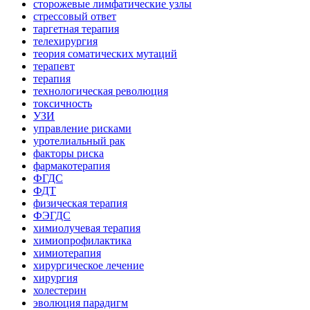
сторожевые лимфатические узлы
стрессовый ответ
таргетная терапия
телехирургия
теория соматических мутаций
терапевт
терапия
технологическая революция
токсичность
УЗИ
управление рисками
уротелиальный рак
факторы риска
фармакотерапия
ФГДС
ФДТ
физическая терапия
ФЭГДС
химиолучевая терапия
химиопрофилактика
химиотерапия
хирургическое лечение
хирургия
холестерин
эволюция парадигм