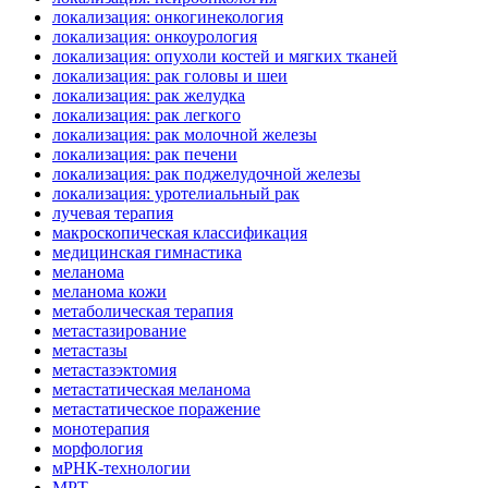
локализация: онкогинекология
локализация: онкоурология
локализация: опухоли костей и мягких тканей
локализация: рак головы и шеи
локализация: рак желудка
локализация: рак легкого
локализация: рак молочной железы
локализация: рак печени
локализация: рак поджелудочной железы
локализация: уротелиальный рак
лучевая терапия
макроскопическая классификация
медицинская гимнастика
меланома
меланома кожи
метаболическая терапия
метастазирование
метастазы
метастазэктомия
метастатическая меланома
метастатическое поражение
монотерапия
морфология
мРНК-технологии
МРТ