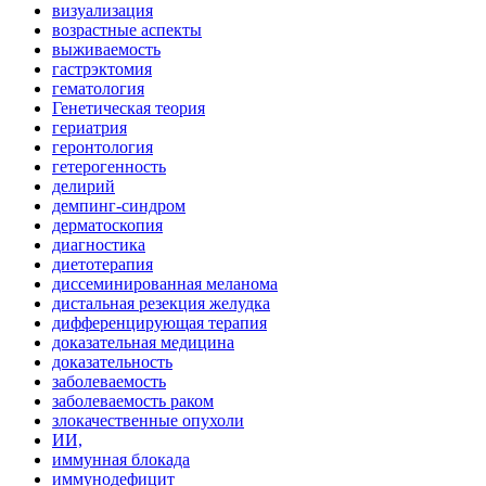
визуализация
возрастные аспекты
выживаемость
гастрэктомия
гематология
Генетическая теория
гериатрия
геронтология
гетерогенность
делирий
демпинг-синдром
дерматоскопия
диагностика
диетотерапия
диссеминированная меланома
дистальная резекция желудка
дифференцирующая терапия
доказательная медицина
доказательность
заболеваемость
заболеваемость раком
злокачественные опухоли
ИИ,
иммунная блокада
иммунодефицит