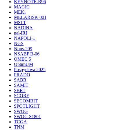
KEYNOTE-B96
MAGIC
MEKi
MELARISK-001
MSLT
NADINA
nal-IRI
NAPOLI-1
NGS
Nous-209
NSABP B-06
OMEC 5
OptimUM
Pospyelova 2025
PRADO
SABR
SAMIT
SBRT
SCORE
SECOMBIT
SPOTLIGHT
SWOG
SWOG S1801
TCGA
TNM