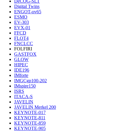
DeCOG-SLT
Digital Twins
ENGOT-ov65
ESMO
EV-303
EVX-01
FFCD
FLOT4
FNCLCC
FOLFIRI
GASTFOX
GLOW
HIPEC
IDE196
IMforte
IMGCgp100-202
IMspire150
ISRS
ITACA-S
JAVELIN
JAVELIN Merkel 200
KEYNOTE-017
KEYNOTE-811
KEYNOTE-859
KEYNOTE-905