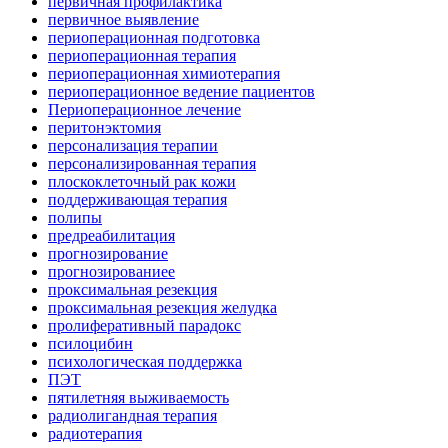
первичная профилактика
первичное выявление
периоперационная подготовка
периоперационная терапия
периоперационная химиотерапия
периоперационное ведение пациентов
Периоперационное лечение
перитонэктомия
персонализация терапии
персонализированная терапия
плоскоклеточный рак кожи
поддерживающая терапия
полипы
предреабилитация
прогнозирование
прогнозированиее
проксимальная резекция
проксимальная резекция желудка
пролиферативный парадокс
псилоцибин
психологическая поддержка
ПЭТ
пятилетняя выживаемость
радиолигандная терапия
радиотерапия