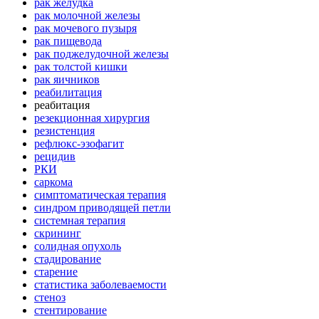
рак желудка
рак молочной железы
рак мочевого пузыря
рак пищевода
рак поджелудочной железы
рак толстой кишки
рак яичников
реабилитация
реабитация
резекционная хирургия
резистенция
рефлюкс-эзофагит
рецидив
РКИ
саркома
симптоматическая терапия
синдром приводящей петли
системная терапия
скрининг
солидная опухоль
стадирование
старение
статистика заболеваемости
стеноз
стентирование