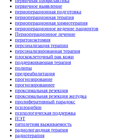
первичная профилактика
первичное выявление
периоперационная подготовка
периоперационная терапия
периоперационная химиотерапия
периоперационное ведение пациентов
Периоперационное лечение
перитонэктомия
персонализация терапии
персонализированная терапия
плоскоклеточный рак кожи
поддерживающая терапия
полипы
предреабилитация
прогнозирование
прогнозированиее
проксимальная резекция
проксимальная резекция желудка
пролиферативный парадокс
псилоцибин
психологическая поддержка
ПЭТ
пятилетняя выживаемость
радиолигандная терапия
радиотерапия