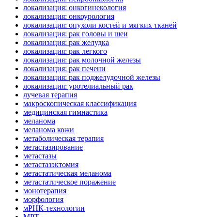
локализация: онкогинекология
локализация: онкоурология
локализация: опухоли костей и мягких тканей
локализация: рак головы и шеи
локализация: рак желудка
локализация: рак легкого
локализация: рак молочной железы
локализация: рак печени
локализация: рак поджелудочной железы
локализация: уротелиальный рак
лучевая терапия
макроскопическая классификация
медицинская гимнастика
меланома
меланома кожи
метаболическая терапия
метастазирование
метастазы
метастазэктомия
метастатическая меланома
метастатическое поражение
монотерапия
морфология
мРНК-технологии
МРТ