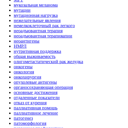
мукозальная меланома
мутации
мутационная нагрузка
нежелательные явления
немелкоклеточный рак легкого
неоадъювантная терапия
неоадъювантная терапияапии
неоантигены
НМРЛ
нутритивная поддержка
общая выживаемость
олигометастатический рак желудка
онкогены
онкология
онкохирургия
опухолевые антигены
органосохраняющая операция
основные достижения
отдаленные показатели
отказ от курения
паллиативная помощь
паллиативное лечение
патогенез
патоморфология