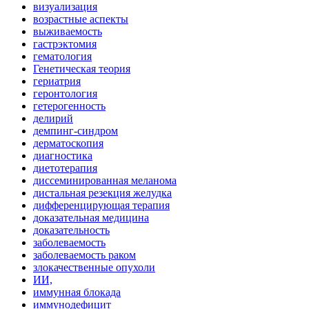
визуализация
возрастные аспекты
выживаемость
гастрэктомия
гематология
Генетическая теория
гериатрия
геронтология
гетерогенность
делирий
демпинг-синдром
дерматоскопия
диагностика
диетотерапия
диссеминированная меланома
дистальная резекция желудка
дифференцирующая терапия
доказательная медицина
доказательность
заболеваемость
заболеваемость раком
злокачественные опухоли
ИИ,
иммунная блокада
иммунодефицит