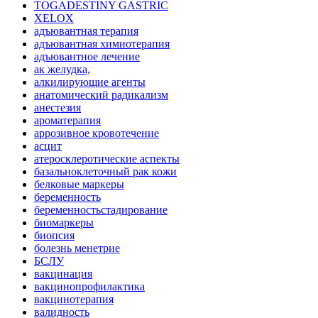
TOGADESTINY GASTRIC
XELOX
адъювантная терапия
адъювантная химиотерапия
адъювантное лечение
ак желудка,
алкилирующие агенты
анатомический радикализм
анестезия
ароматерапия
аррозивное кровотечение
асцит
атеросклеротические аспекты
базальноклеточный рак кожи
белковые маркеры
беременность
беременностьстадирование
биомаркеры
биопсия
болезнь менетрие
БСЛУ
вакцинация
вакцинопрофилактика
вакцинотерапия
валидность