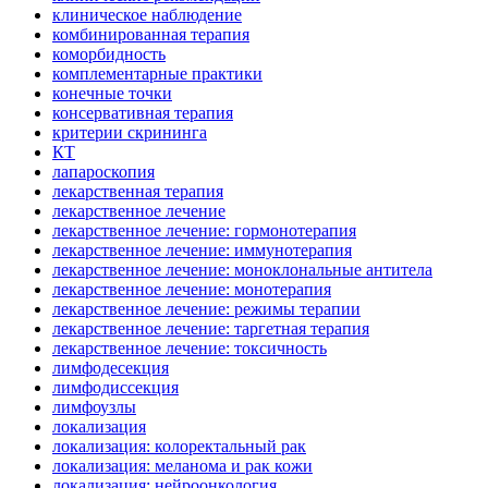
клиническое наблюдение
комбинированная терапия
коморбидность
комплементарные практики
конечные точки
консервативная терапия
критерии скрининга
КТ
лапароскопия
лекарственная терапия
лекарственное лечение
лекарственное лечение: гормонотерапия
лекарственное лечение: иммунотерапия
лекарственное лечение: моноклональные антитела
лекарственное лечение: монотерапия
лекарственное лечение: режимы терапии
лекарственное лечение: таргетная терапия
лекарственное лечение: токсичность
лимфодесекция
лимфодиссекция
лимфоузлы
локализация
локализация: колоректальный рак
локализация: меланома и рак кожи
локализация: нейроонкология