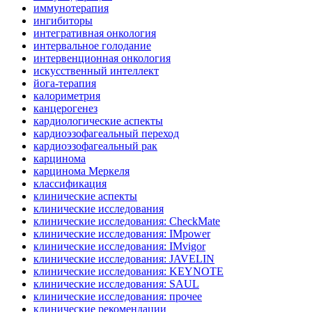
иммунотерапия
ингибиторы
интегративная онкология
интервальное голодание
интервенционная онкология
искусственный интеллект
йога-терапия
калориметрия
канцерогенез
кардиологические аспекты
кардиоэзофагеальный переход
кардиоэзофагеальный рак
карцинома
карцинома Меркеля
классификация
клинические аспекты
клинические исследования
клинические исследования: CheckMate
клинические исследования: IMpower
клинические исследования: IMvigor
клинические исследования: JAVELIN
клинические исследования: KEYNOTE
клинические исследования: SAUL
клинические исследования: прочее
клинические рекомендации