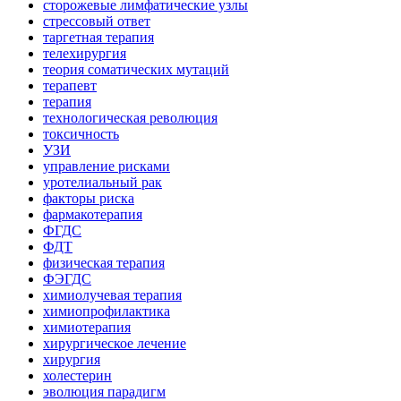
сторожевые лимфатические узлы
стрессовый ответ
таргетная терапия
телехирургия
теория соматических мутаций
терапевт
терапия
технологическая революция
токсичность
УЗИ
управление рисками
уротелиальный рак
факторы риска
фармакотерапия
ФГДС
ФДТ
физическая терапия
ФЭГДС
химиолучевая терапия
химиопрофилактика
химиотерапия
хирургическое лечение
хирургия
холестерин
эволюция парадигм