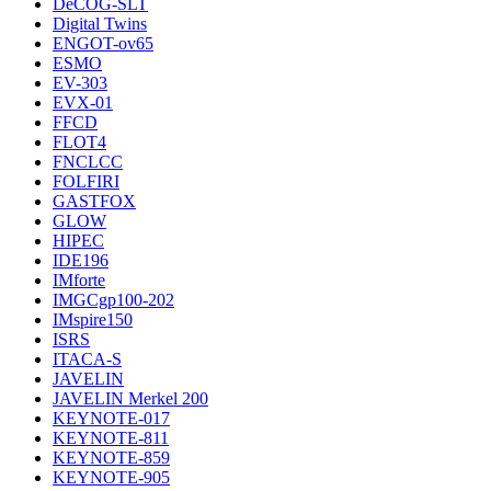
DeCOG-SLT
Digital Twins
ENGOT-ov65
ESMO
EV-303
EVX-01
FFCD
FLOT4
FNCLCC
FOLFIRI
GASTFOX
GLOW
HIPEC
IDE196
IMforte
IMGCgp100-202
IMspire150
ISRS
ITACA-S
JAVELIN
JAVELIN Merkel 200
KEYNOTE-017
KEYNOTE-811
KEYNOTE-859
KEYNOTE-905