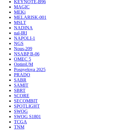
KEYNOTE-B96
MAGIC
MEKi
MELARISK-001
MSLT
NADINA
nal-IRI
NAPOLI-1
NGS
Nous-209
NSABP B-06
OMEC 5
OptimUM
Pospyelova 2025
PRADO
SABR
SAMIT
SBRT
SCORE
SECOMBIT
SPOTLIGHT
SWOG
SWOG S1801
TCGA
TNM