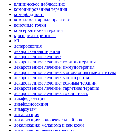
клиническое наблюдение
комбинированная терапия
коморбидность
комплементарные практики
конечные точки
консервативная терапия
критерии скрининга
КТ
лапароскопия
лекарственная терапия
лекарственное лечение
лекарственное лечение: гормонотерапия
лекарственное лечение: иммунотерапия
лекарственное лечение: моноклональные антитела
лекарственное лечение: монотерапия
лекарственное лечение: режимы терапии
лекарственное лечение: таргетная терапия
лекарственное лечение: токсичность
лимфодесекция
лимфодиссекция
лимфоузлы
локализация
локализация: колоректальный рак
локализация: меланома и рак кожи
локализация: нейроонкология