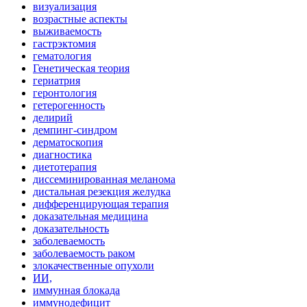
визуализация
возрастные аспекты
выживаемость
гастрэктомия
гематология
Генетическая теория
гериатрия
геронтология
гетерогенность
делирий
демпинг-синдром
дерматоскопия
диагностика
диетотерапия
диссеминированная меланома
дистальная резекция желудка
дифференцирующая терапия
доказательная медицина
доказательность
заболеваемость
заболеваемость раком
злокачественные опухоли
ИИ,
иммунная блокада
иммунодефицит