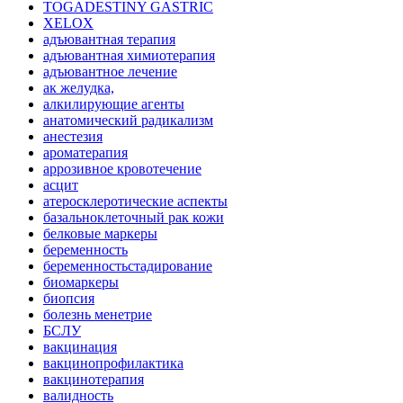
TOGADESTINY GASTRIC
XELOX
адъювантная терапия
адъювантная химиотерапия
адъювантное лечение
ак желудка,
алкилирующие агенты
анатомический радикализм
анестезия
ароматерапия
аррозивное кровотечение
асцит
атеросклеротические аспекты
базальноклеточный рак кожи
белковые маркеры
беременность
беременностьстадирование
биомаркеры
биопсия
болезнь менетрие
БСЛУ
вакцинация
вакцинопрофилактика
вакцинотерапия
валидность