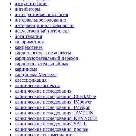
иммунотерапия
ингибиторы
интегративная онкология
интервальное голодание
интервенционная онкология
искусственный интеллект
йога-терапия
калориметрия
канцерогенез
кардиологические аспекты
кардиоэзофагеальный переход
кардиоэзофагеальный рак
карцинома
карцинома Меркеля
классификация
клинические аспекты
клинические исследования
клинические исследования: CheckMate
клинические исследования: IMpower
клинические исследования: IMvigor
клинические исследования: JAVELIN
клинические исследования: KEYNOTE
клинические исследования: SAUL
клинические исследования: прочее
клинические рекомендации