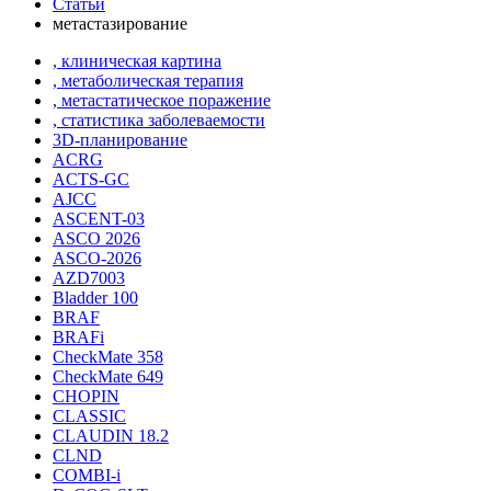
Статьи
метастазирование
, клиническая картина
, метаболическая терапия
, метастатическое поражение
, статистика заболеваемости
3D-планирование
ACRG
ACTS-GC
AJCC
ASCENT-03
ASCO 2026
ASCO-2026
AZD7003
Bladder 100
BRAF
BRAFi
CheckMate 358
CheckMate 649
CHOPIN
CLASSIС
CLAUDIN 18.2
CLND
COMBI-i