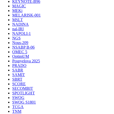
KEYNOTE-B96
MAGIC
MEKi
MELARISK-001
MSLT
NADINA
nal-IRI
NAPOLI-1
NGS
Nous-209
NSABP B-06
OMEC 5
OptimUM
Pospyelova 2025
PRADO
SABR
SAMIT
SBRT
SCORE
SECOMBIT
SPOTLIGHT
SWOG
SWOG S1801
TCGA
TNM