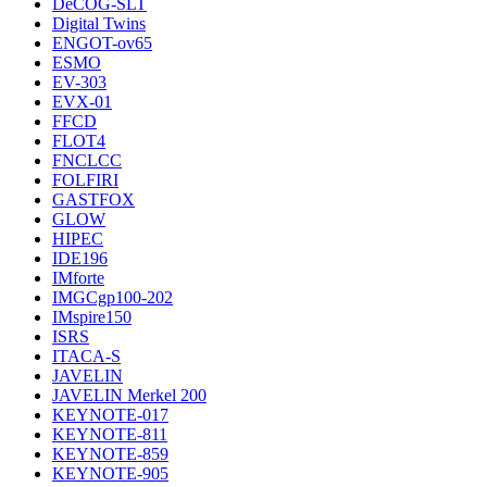
DeCOG-SLT
Digital Twins
ENGOT-ov65
ESMO
EV-303
EVX-01
FFCD
FLOT4
FNCLCC
FOLFIRI
GASTFOX
GLOW
HIPEC
IDE196
IMforte
IMGCgp100-202
IMspire150
ISRS
ITACA-S
JAVELIN
JAVELIN Merkel 200
KEYNOTE-017
KEYNOTE-811
KEYNOTE-859
KEYNOTE-905