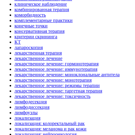
клиническое наблюдение
комбинированная терапия
коморбидность
комплементарные практики
конечные точки
консервативная терапия
критерии скрининга
КТ
лапароскопия
лекарственная терапия
лекарственное лечение
лекарственное лечение: гормонотерапия
лекарственное лечение: иммунотерапия
лекарственное лечение: моноклональные антитела
лекарственное лечение: монотерапия
лекарственное лечение: режимы терапии
лекарственное лечение: таргетная терапия
лекарственное лечение: токсичность
лимфодесекция
лимфодиссекция
лимфоузлы
локализация
локализация: колоректальный рак
локализация: меланома и рак кожи
локализация: нейроонкология