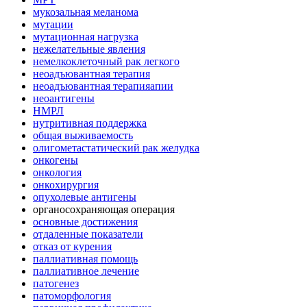
мукозальная меланома
мутации
мутационная нагрузка
нежелательные явления
немелкоклеточный рак легкого
неоадъювантная терапия
неоадъювантная терапияапии
неоантигены
НМРЛ
нутритивная поддержка
общая выживаемость
олигометастатический рак желудка
онкогены
онкология
онкохирургия
опухолевые антигены
органосохраняющая операция
основные достижения
отдаленные показатели
отказ от курения
паллиативная помощь
паллиативное лечение
патогенез
патоморфология