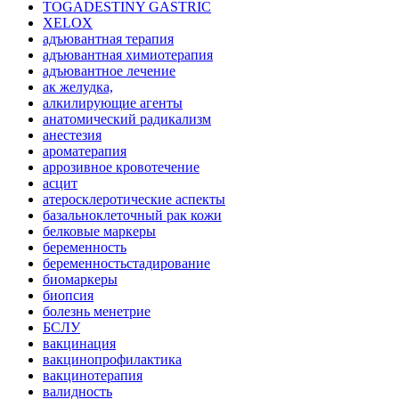
TOGADESTINY GASTRIC
XELOX
адъювантная терапия
адъювантная химиотерапия
адъювантное лечение
ак желудка,
алкилирующие агенты
анатомический радикализм
анестезия
ароматерапия
аррозивное кровотечение
асцит
атеросклеротические аспекты
базальноклеточный рак кожи
белковые маркеры
беременность
беременностьстадирование
биомаркеры
биопсия
болезнь менетрие
БСЛУ
вакцинация
вакцинопрофилактика
вакцинотерапия
валидность