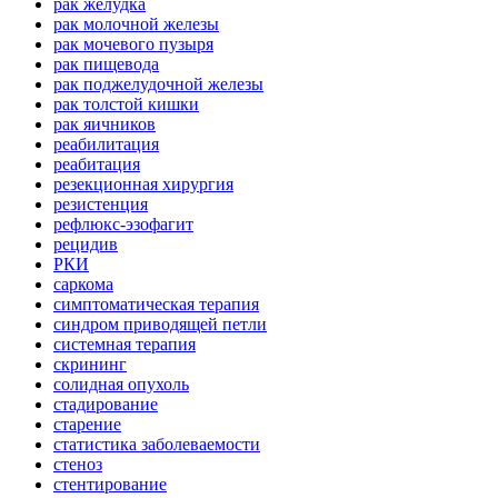
рак желудка
рак молочной железы
рак мочевого пузыря
рак пищевода
рак поджелудочной железы
рак толстой кишки
рак яичников
реабилитация
реабитация
резекционная хирургия
резистенция
рефлюкс-эзофагит
рецидив
РКИ
саркома
симптоматическая терапия
синдром приводящей петли
системная терапия
скрининг
солидная опухоль
стадирование
старение
статистика заболеваемости
стеноз
стентирование