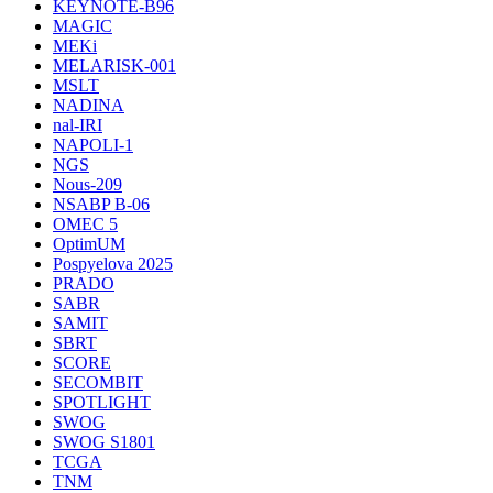
KEYNOTE-B96
MAGIC
MEKi
MELARISK-001
MSLT
NADINA
nal-IRI
NAPOLI-1
NGS
Nous-209
NSABP B-06
OMEC 5
OptimUM
Pospyelova 2025
PRADO
SABR
SAMIT
SBRT
SCORE
SECOMBIT
SPOTLIGHT
SWOG
SWOG S1801
TCGA
TNM