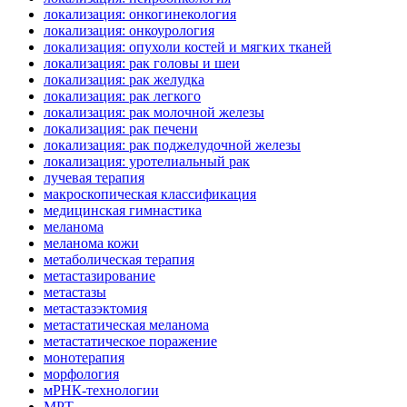
локализация: онкогинекология
локализация: онкоурология
локализация: опухоли костей и мягких тканей
локализация: рак головы и шеи
локализация: рак желудка
локализация: рак легкого
локализация: рак молочной железы
локализация: рак печени
локализация: рак поджелудочной железы
локализация: уротелиальный рак
лучевая терапия
макроскопическая классификация
медицинская гимнастика
меланома
меланома кожи
метаболическая терапия
метастазирование
метастазы
метастазэктомия
метастатическая меланома
метастатическое поражение
монотерапия
морфология
мРНК-технологии
МРТ