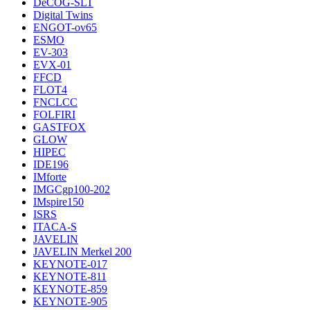
DeCOG-SLT
Digital Twins
ENGOT-ov65
ESMO
EV-303
EVX-01
FFCD
FLOT4
FNCLCC
FOLFIRI
GASTFOX
GLOW
HIPEC
IDE196
IMforte
IMGCgp100-202
IMspire150
ISRS
ITACA-S
JAVELIN
JAVELIN Merkel 200
KEYNOTE-017
KEYNOTE-811
KEYNOTE-859
KEYNOTE-905