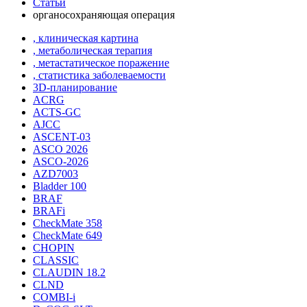
Статьи
органосохраняющая операция
, клиническая картина
, метаболическая терапия
, метастатическое поражение
, статистика заболеваемости
3D-планирование
ACRG
ACTS-GC
AJCC
ASCENT-03
ASCO 2026
ASCO-2026
AZD7003
Bladder 100
BRAF
BRAFi
CheckMate 358
CheckMate 649
CHOPIN
CLASSIС
CLAUDIN 18.2
CLND
COMBI-i