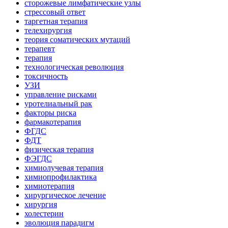
сторожевые лимфатические узлы
стрессовый ответ
таргетная терапия
телехирургия
теория соматических мутаций
терапевт
терапия
технологическая революция
токсичность
УЗИ
управление рисками
уротелиальный рак
факторы риска
фармакотерапия
ФГДС
ФДТ
физическая терапия
ФЭГДС
химиолучевая терапия
химиопрофилактика
химиотерапия
хирургическое лечение
хирургия
холестерин
эволюция парадигм