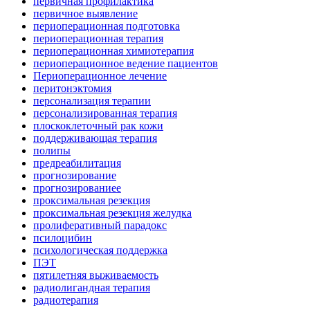
первичная профилактика
первичное выявление
периоперационная подготовка
периоперационная терапия
периоперационная химиотерапия
периоперационное ведение пациентов
Периоперационное лечение
перитонэктомия
персонализация терапии
персонализированная терапия
плоскоклеточный рак кожи
поддерживающая терапия
полипы
предреабилитация
прогнозирование
прогнозированиее
проксимальная резекция
проксимальная резекция желудка
пролиферативный парадокс
псилоцибин
психологическая поддержка
ПЭТ
пятилетняя выживаемость
радиолигандная терапия
радиотерапия