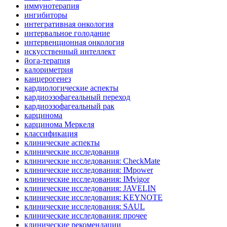
иммунотерапия
ингибиторы
интегративная онкология
интервальное голодание
интервенционная онкология
искусственный интеллект
йога-терапия
калориметрия
канцерогенез
кардиологические аспекты
кардиоэзофагеальный переход
кардиоэзофагеальный рак
карцинома
карцинома Меркеля
классификация
клинические аспекты
клинические исследования
клинические исследования: CheckMate
клинические исследования: IMpower
клинические исследования: IMvigor
клинические исследования: JAVELIN
клинические исследования: KEYNOTE
клинические исследования: SAUL
клинические исследования: прочее
клинические рекомендации