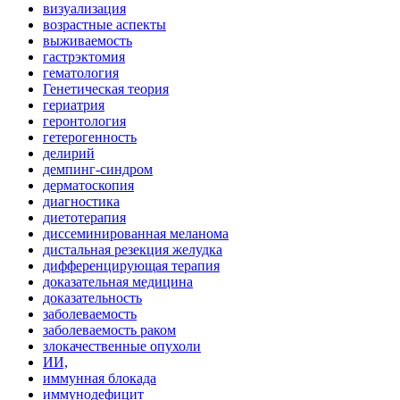
визуализация
возрастные аспекты
выживаемость
гастрэктомия
гематология
Генетическая теория
гериатрия
геронтология
гетерогенность
делирий
демпинг-синдром
дерматоскопия
диагностика
диетотерапия
диссеминированная меланома
дистальная резекция желудка
дифференцирующая терапия
доказательная медицина
доказательность
заболеваемость
заболеваемость раком
злокачественные опухоли
ИИ,
иммунная блокада
иммунодефицит