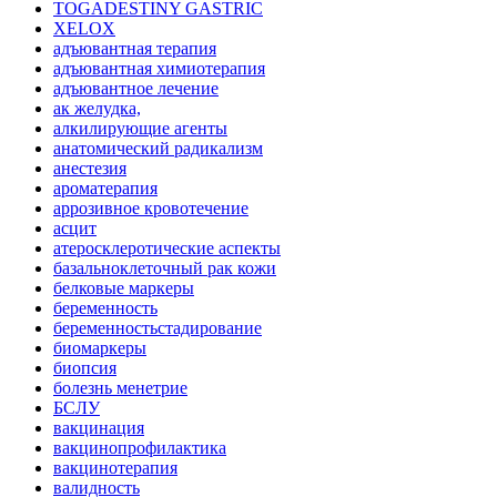
TOGADESTINY GASTRIC
XELOX
адъювантная терапия
адъювантная химиотерапия
адъювантное лечение
ак желудка,
алкилирующие агенты
анатомический радикализм
анестезия
ароматерапия
аррозивное кровотечение
асцит
атеросклеротические аспекты
базальноклеточный рак кожи
белковые маркеры
беременность
беременностьстадирование
биомаркеры
биопсия
болезнь менетрие
БСЛУ
вакцинация
вакцинопрофилактика
вакцинотерапия
валидность