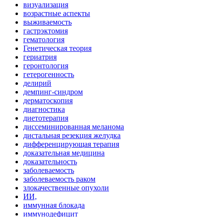
визуализация
возрастные аспекты
выживаемость
гастрэктомия
гематология
Генетическая теория
гериатрия
геронтология
гетерогенность
делирий
демпинг-синдром
дерматоскопия
диагностика
диетотерапия
диссеминированная меланома
дистальная резекция желудка
дифференцирующая терапия
доказательная медицина
доказательность
заболеваемость
заболеваемость раком
злокачественные опухоли
ИИ,
иммунная блокада
иммунодефицит