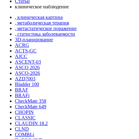
Статьи
клиническое наблюдение
, клиническая картина
, метаболическая терапия
, метастатическое поражение
, статистика заболеваемости
3D-планирование
ACRG
ACTS-GC
AJCC
ASCENT-03
ASCO 2026
ASCO-2026
AZD7003
Bladder 100
BRAF
BRAFi
CheckMate 358
CheckMate 649
CHOPIN
CLASSIС
CLAUDIN 18.2
CLND
COMBI-i