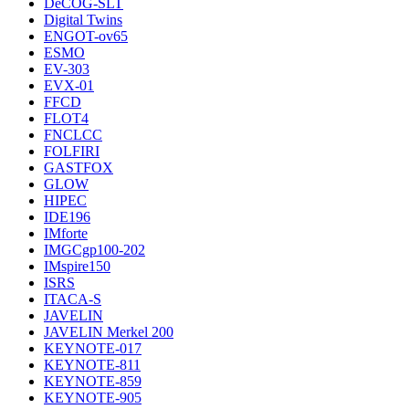
DeCOG-SLT
Digital Twins
ENGOT-ov65
ESMO
EV-303
EVX-01
FFCD
FLOT4
FNCLCC
FOLFIRI
GASTFOX
GLOW
HIPEC
IDE196
IMforte
IMGCgp100-202
IMspire150
ISRS
ITACA-S
JAVELIN
JAVELIN Merkel 200
KEYNOTE-017
KEYNOTE-811
KEYNOTE-859
KEYNOTE-905