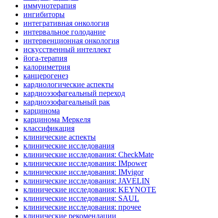
иммунотерапия
ингибиторы
интегративная онкология
интервальное голодание
интервенционная онкология
искусственный интеллект
йога-терапия
калориметрия
канцерогенез
кардиологические аспекты
кардиоэзофагеальный переход
кардиоэзофагеальный рак
карцинома
карцинома Меркеля
классификация
клинические аспекты
клинические исследования
клинические исследования: CheckMate
клинические исследования: IMpower
клинические исследования: IMvigor
клинические исследования: JAVELIN
клинические исследования: KEYNOTE
клинические исследования: SAUL
клинические исследования: прочее
клинические рекомендации