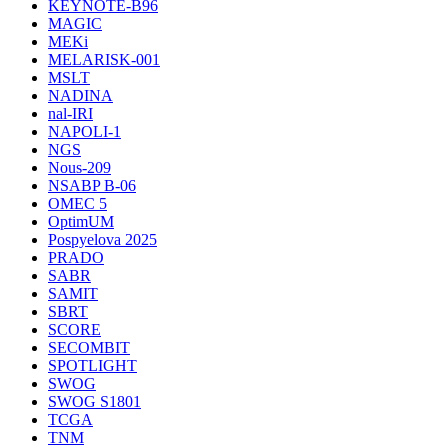
KEYNOTE-B96
MAGIC
MEKi
MELARISK-001
MSLT
NADINA
nal-IRI
NAPOLI-1
NGS
Nous-209
NSABP B-06
OMEC 5
OptimUM
Pospyelova 2025
PRADO
SABR
SAMIT
SBRT
SCORE
SECOMBIT
SPOTLIGHT
SWOG
SWOG S1801
TCGA
TNM