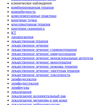
клиническое наблюдение
комбинированная терапия
коморбидность
комплементарные практики
конечные точки
консервативная терапия
критерии скрининга
КТ
лапароскопия
лекарственная терапия
лекарственное лечение
лекарственное лечение: гормонотерапия
лекарственное лечение: иммунотерапия
лекарственное лечение: моноклональные антитела
лекарственное лечение: монотерапия
лекарственное лечение: режимы терапии
лекарственное лечение: таргетная терапия
лекарственное лечение: токсичность
лимфодесекция
лимфодиссекция
лимфоузлы
локализация
локализация: колоректальный рак
локализация: меланома и рак кожи
локализация: нейроонкология