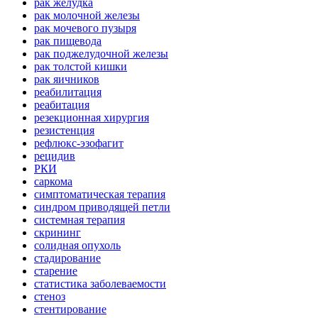
рак желудка
рак молочной железы
рак мочевого пузыря
рак пищевода
рак поджелудочной железы
рак толстой кишки
рак яичников
реабилитация
реабитация
резекционная хирургия
резистенция
рефлюкс-эзофагит
рецидив
РКИ
саркома
симптоматическая терапия
синдром приводящей петли
системная терапия
скрининг
солидная опухоль
стадирование
старение
статистика заболеваемости
стеноз
стентирование