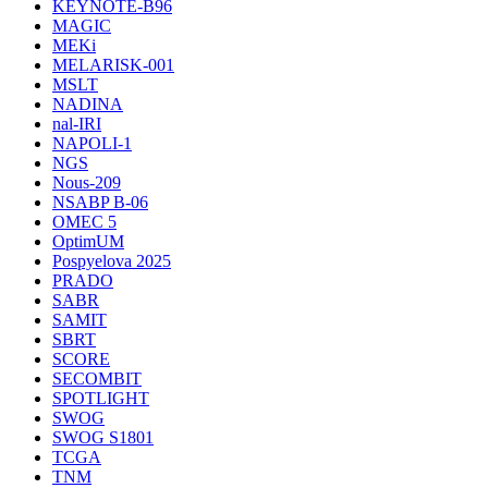
KEYNOTE-B96
MAGIC
MEKi
MELARISK-001
MSLT
NADINA
nal-IRI
NAPOLI-1
NGS
Nous-209
NSABP B-06
OMEC 5
OptimUM
Pospyelova 2025
PRADO
SABR
SAMIT
SBRT
SCORE
SECOMBIT
SPOTLIGHT
SWOG
SWOG S1801
TCGA
TNM