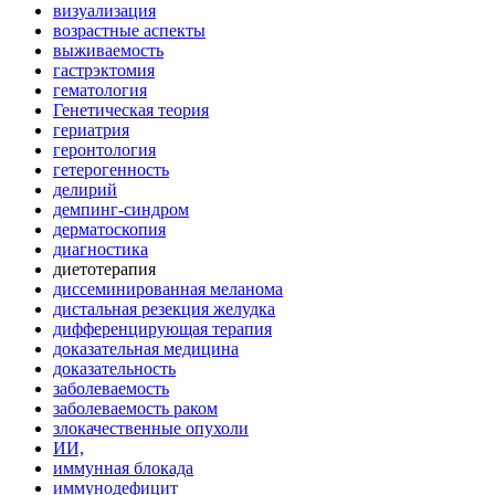
визуализация
возрастные аспекты
выживаемость
гастрэктомия
гематология
Генетическая теория
гериатрия
геронтология
гетерогенность
делирий
демпинг-синдром
дерматоскопия
диагностика
диетотерапия
диссеминированная меланома
дистальная резекция желудка
дифференцирующая терапия
доказательная медицина
доказательность
заболеваемость
заболеваемость раком
злокачественные опухоли
ИИ,
иммунная блокада
иммунодефицит