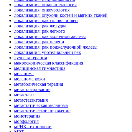
локализация: онкогинекология
локализация: онкоурология
локализация: опухоли костей и мягких тканей
локализация: рак головы и шеи
локализация: рак желудка
локализация: рак легкого
локализация: рак молочной железы
локализация: рак печени
локализация: рак поджелудочной железы
локализация: уротелиальный рак
лучевая терапия
макроскопическая классификация
медицинская гимнастика
меланома
меланома кожи
метаболическая терапия
метастазирование
метастазы
метастазэктомия
метастатическая меланома
метастатическое поражение
монотерапия
морфология
мРНК-технологии
МРТ