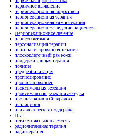
первичная профилактика
первичное выявление
периоперационная подготовка
периоперационная терапия
периоперационная химиотерапия
периоперационное ведение пациентов
Периоперационное лечение
перитонэктомия
персонализация терапии
персонализированная терапия
плоскоклеточный рак кожи
поддерживающая терапия
полипы
предреабилитация
прогнозирование
прогнозированиее
проксимальная резекция
проксимальная резекция желудка
пролиферативный парадокс
псилоцибин
психологическая поддержка
ПЭТ
пятилетняя выживаемость
радиолигандная терапия
радиотерапия