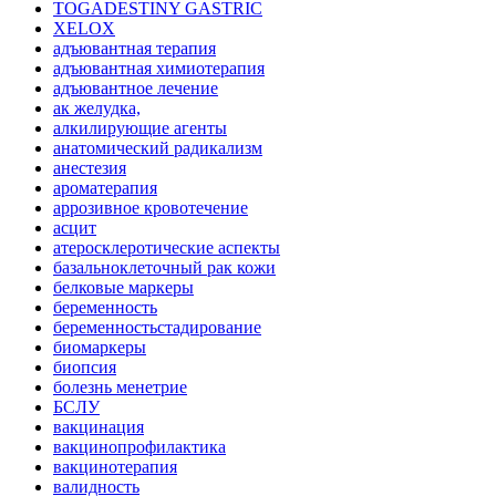
TOGADESTINY GASTRIC
XELOX
адъювантная терапия
адъювантная химиотерапия
адъювантное лечение
ак желудка,
алкилирующие агенты
анатомический радикализм
анестезия
ароматерапия
аррозивное кровотечение
асцит
атеросклеротические аспекты
базальноклеточный рак кожи
белковые маркеры
беременность
беременностьстадирование
биомаркеры
биопсия
болезнь менетрие
БСЛУ
вакцинация
вакцинопрофилактика
вакцинотерапия
валидность