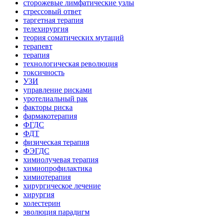
сторожевые лимфатические узлы
стрессовый ответ
таргетная терапия
телехирургия
теория соматических мутаций
терапевт
терапия
технологическая революция
токсичность
УЗИ
управление рисками
уротелиальный рак
факторы риска
фармакотерапия
ФГДС
ФДТ
физическая терапия
ФЭГДС
химиолучевая терапия
химиопрофилактика
химиотерапия
хирургическое лечение
хирургия
холестерин
эволюция парадигм