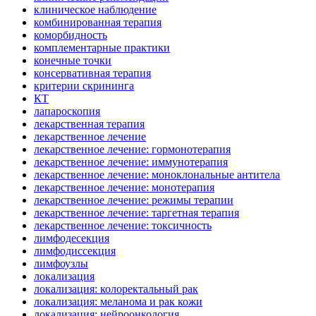
клиническое наблюдение
комбинированная терапия
коморбидность
комплементарные практики
конечные точки
консервативная терапия
критерии скрининга
КТ
лапароскопия
лекарственная терапия
лекарственное лечение
лекарственное лечение: гормонотерапия
лекарственное лечение: иммунотерапия
лекарственное лечение: моноклональные антитела
лекарственное лечение: монотерапия
лекарственное лечение: режимы терапии
лекарственное лечение: таргетная терапия
лекарственное лечение: токсичность
лимфодесекция
лимфодиссекция
лимфоузлы
локализация
локализация: колоректальный рак
локализация: меланома и рак кожи
локализация: нейроонкология