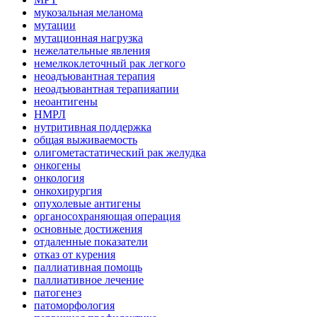
мукозальная меланома
мутации
мутационная нагрузка
нежелательные явления
немелкоклеточный рак легкого
неоадъювантная терапия
неоадъювантная терапияапии
неоантигены
НМРЛ
нутритивная поддержка
общая выживаемость
олигометастатический рак желудка
онкогены
онкология
онкохирургия
опухолевые антигены
органосохраняющая операция
основные достижения
отдаленные показатели
отказ от курения
паллиативная помощь
паллиативное лечение
патогенез
патоморфология