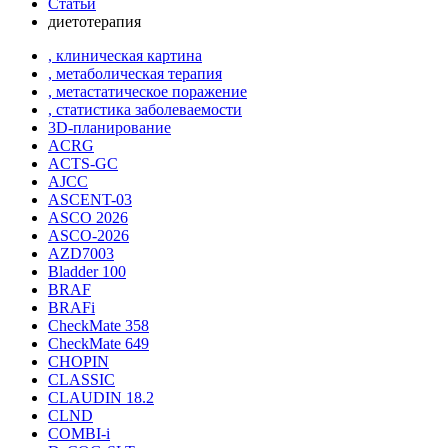
Статьи
диетотерапия
, клиническая картина
, метаболическая терапия
, метастатическое поражение
, статистика заболеваемости
3D-планирование
ACRG
ACTS-GC
AJCC
ASCENT-03
ASCO 2026
ASCO-2026
AZD7003
Bladder 100
BRAF
BRAFi
CheckMate 358
CheckMate 649
CHOPIN
CLASSIС
CLAUDIN 18.2
CLND
COMBI-i