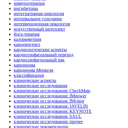
иммунотерапия
ингибиторы
интегративная онкология
интервальное голодание
интервенционная онкология
искусственный интеллект
йога-терапия
калориметрия
канцерогенез
кардиологические аспекты
кардиоэзофагеальный переход
кардиоэзофагеальный рак
карцинома
карцинома Меркеля
классификация
клинические аспекты
клинические исследования
клинические исследования: CheckMate
клинические исследования: IMpower
клинические исследования: IMvigor
клинические исследования: JAVELIN
клинические исследования: KEYNOTE
клинические исследования: SAUL
клинические исследования: прочее
клинические рекомендации