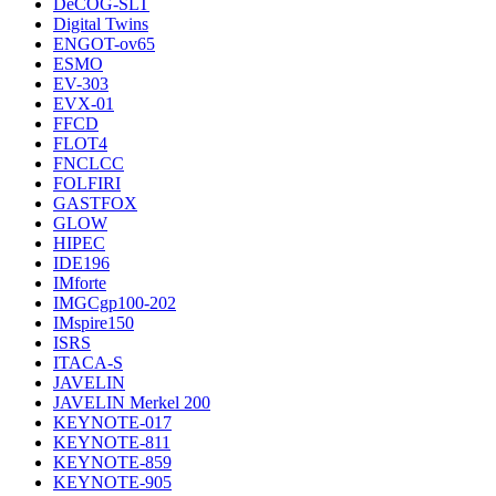
DeCOG-SLT
Digital Twins
ENGOT-ov65
ESMO
EV-303
EVX-01
FFCD
FLOT4
FNCLCC
FOLFIRI
GASTFOX
GLOW
HIPEC
IDE196
IMforte
IMGCgp100-202
IMspire150
ISRS
ITACA-S
JAVELIN
JAVELIN Merkel 200
KEYNOTE-017
KEYNOTE-811
KEYNOTE-859
KEYNOTE-905