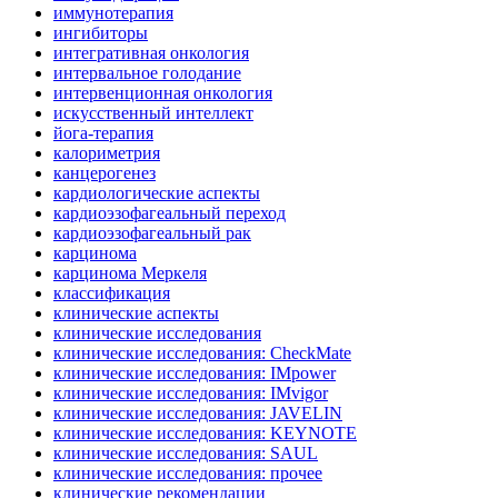
иммунотерапия
ингибиторы
интегративная онкология
интервальное голодание
интервенционная онкология
искусственный интеллект
йога-терапия
калориметрия
канцерогенез
кардиологические аспекты
кардиоэзофагеальный переход
кардиоэзофагеальный рак
карцинома
карцинома Меркеля
классификация
клинические аспекты
клинические исследования
клинические исследования: CheckMate
клинические исследования: IMpower
клинические исследования: IMvigor
клинические исследования: JAVELIN
клинические исследования: KEYNOTE
клинические исследования: SAUL
клинические исследования: прочее
клинические рекомендации