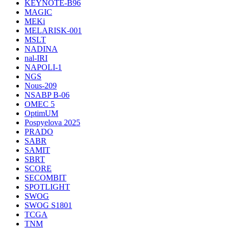
KEYNOTE-B96
MAGIC
MEKi
MELARISK-001
MSLT
NADINA
nal-IRI
NAPOLI-1
NGS
Nous-209
NSABP B-06
OMEC 5
OptimUM
Pospyelova 2025
PRADO
SABR
SAMIT
SBRT
SCORE
SECOMBIT
SPOTLIGHT
SWOG
SWOG S1801
TCGA
TNM