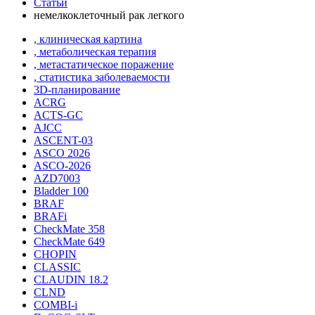
Статьи
немелкоклеточный рак легкого
, клиническая картина
, метаболическая терапия
, метастатическое поражение
, статистика заболеваемости
3D-планирование
ACRG
ACTS-GC
AJCC
ASCENT-03
ASCO 2026
ASCO-2026
AZD7003
Bladder 100
BRAF
BRAFi
CheckMate 358
CheckMate 649
CHOPIN
CLASSIС
CLAUDIN 18.2
CLND
COMBI-i