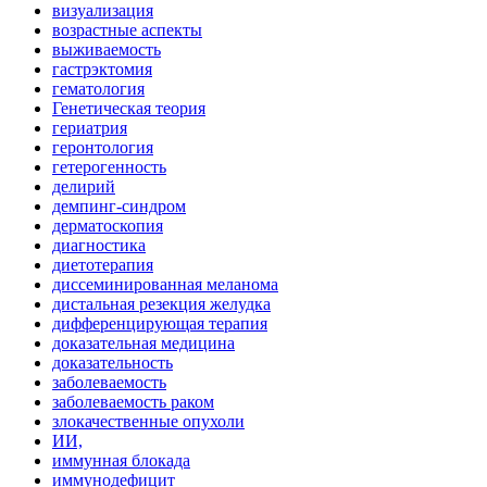
визуализация
возрастные аспекты
выживаемость
гастрэктомия
гематология
Генетическая теория
гериатрия
геронтология
гетерогенность
делирий
демпинг-синдром
дерматоскопия
диагностика
диетотерапия
диссеминированная меланома
дистальная резекция желудка
дифференцирующая терапия
доказательная медицина
доказательность
заболеваемость
заболеваемость раком
злокачественные опухоли
ИИ,
иммунная блокада
иммунодефицит