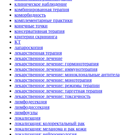
клиническое наблюдение
комбинированная терапия
коморбидность
комплементарные практики
конечные точки
консервативная терапия
критерии скрининга
КТ
лапароскопия
лекарственная терапия
лекарственное лечение
лекарственное лечение: гормонотерапия
лекарственное лечение: иммунотерапия
лекарственное лечение: моноклональные антитела
лекарственное лечение: монотерапия
лекарственное лечение: режимы терапии
лекарственное лечение: таргетная терапия
лекарственное лечение: токсичность
лимфодесекция
лимфодиссекция
лимфоузлы
локализация
локализация: колоректальный рак
локализация: меланома и рак кожи
локализация: нейроонкология