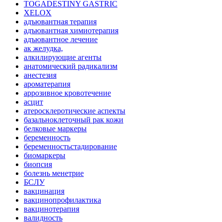
TOGADESTINY GASTRIC
XELOX
адъювантная терапия
адъювантная химиотерапия
адъювантное лечение
ак желудка,
алкилирующие агенты
анатомический радикализм
анестезия
ароматерапия
аррозивное кровотечение
асцит
атеросклеротические аспекты
базальноклеточный рак кожи
белковые маркеры
беременность
беременностьстадирование
биомаркеры
биопсия
болезнь менетрие
БСЛУ
вакцинация
вакцинопрофилактика
вакцинотерапия
валидность