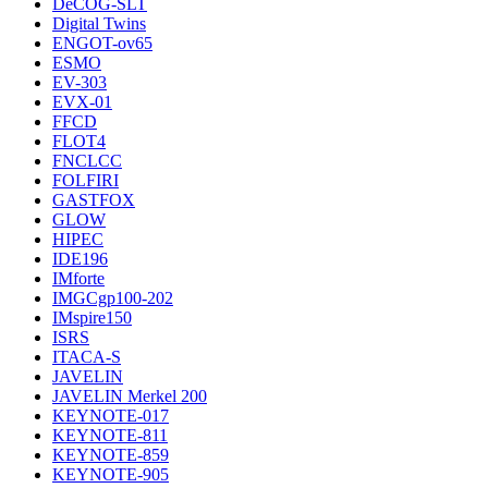
DeCOG-SLT
Digital Twins
ENGOT-ov65
ESMO
EV-303
EVX-01
FFCD
FLOT4
FNCLCC
FOLFIRI
GASTFOX
GLOW
HIPEC
IDE196
IMforte
IMGCgp100-202
IMspire150
ISRS
ITACA-S
JAVELIN
JAVELIN Merkel 200
KEYNOTE-017
KEYNOTE-811
KEYNOTE-859
KEYNOTE-905