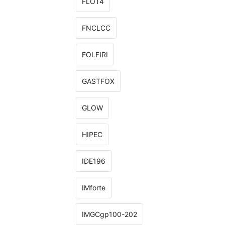
FLOT4
FNCLCC
FOLFIRI
GASTFOX
GLOW
HIPEC
IDE196
IMforte
IMGCgp100-202