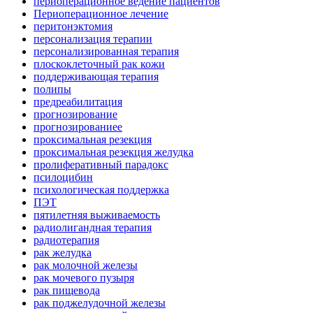
периоперационное ведение пациентов
Периоперационное лечение
перитонэктомия
персонализация терапии
персонализированная терапия
плоскоклеточный рак кожи
поддерживающая терапия
полипы
предреабилитация
прогнозирование
прогнозированиее
проксимальная резекция
проксимальная резекция желудка
пролиферативный парадокс
псилоцибин
психологическая поддержка
ПЭТ
пятилетняя выживаемость
радиолигандная терапия
радиотерапия
рак желудка
рак молочной железы
рак мочевого пузыря
рак пищевода
рак поджелудочной железы