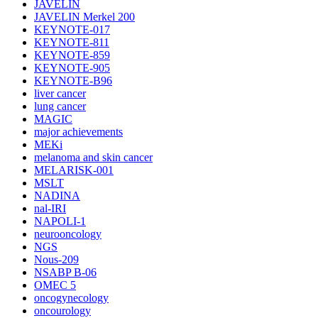
JAVELIN
JAVELIN Merkel 200
KEYNOTE-017
KEYNOTE-811
KEYNOTE-859
KEYNOTE-905
KEYNOTE-B96
liver cancer
lung cancer
MAGIC
major achievements
MEKi
melanoma and skin cancer
MELARISK-001
MSLT
NADINA
nal-IRI
NAPOLI-1
neurooncology
NGS
Nous-209
NSABP B-06
OMEC 5
oncogynecology
oncourology