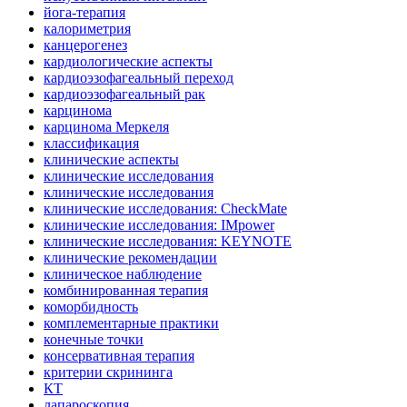
йога-терапия
калориметрия
канцерогенез
кардиологические аспекты
кардиоэзофагеальный переход
кардиоэзофагеальный рак
карцинома
карцинома Меркеля
классификация
клинические аспекты
клинические исследования
клинические исследования
клинические исследования: CheckMate
клинические исследования: IMpower
клинические исследования: KEYNOTE
клинические рекомендации
клиническое наблюдение
комбинированная терапия
коморбидность
комплементарные практики
конечные точки
консервативная терапия
критерии скрининга
КТ
лапароскопия