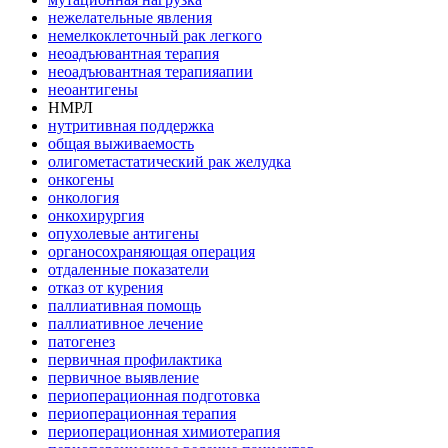
нежелательные явления
немелкоклеточный рак легкого
неоадъювантная терапия
неоадъювантная терапияапии
неоантигены
НМРЛ
нутритивная поддержка
общая выживаемость
олигометастатический рак желудка
онкогены
онкология
онкохирургия
опухолевые антигены
органосохраняющая операция
отдаленные показатели
отказ от курения
паллиативная помощь
паллиативное лечение
патогенез
первичная профилактика
первичное выявление
периоперационная подготовка
периоперационная терапия
периоперационная химиотерапия