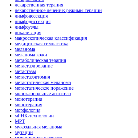
лекарственная терапия
лекарственное лечение: режимы терапии
лимфодесекция
лимфодиссекция
лимфоузлы
локализация
макроскопическая классификация
медицинская гимнастика
меланома
меланома кожи
метаболическая терапия
метастазирование
метастазы
метастазэктомия
метастатическая меланома
метастатическое поражение
моноклональные антитела
монотерапия
монотерапия
морфология
мРНК-технологии
МРТ
мукозальная меланома
мутации
мутационная нагрузка