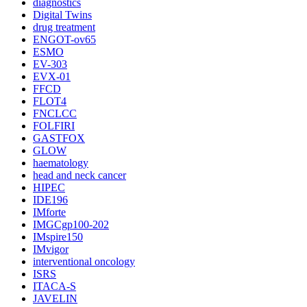
diagnostics
Digital Twins
drug treatment
ENGOT-ov65
ESMO
EV-303
EVX-01
FFCD
FLOT4
FNCLCC
FOLFIRI
GASTFOX
GLOW
haematology
head and neck cancer
HIPEC
IDE196
IMforte
IMGCgp100-202
IMspire150
IMvigor
interventional oncology
ISRS
ITACA-S
JAVELIN