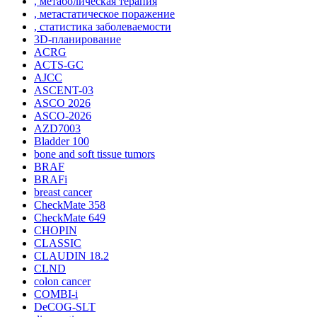
, метаболическая терапия
, метастатическое поражение
, статистика заболеваемости
3D-планирование
ACRG
ACTS-GC
AJCC
ASCENT-03
ASCO 2026
ASCO-2026
AZD7003
Bladder 100
bone and soft tissue tumors
BRAF
BRAFi
breast cancer
CheckMate 358
CheckMate 649
CHOPIN
CLASSIС
CLAUDIN 18.2
CLND
colon cancer
COMBI-i
DeCOG-SLT