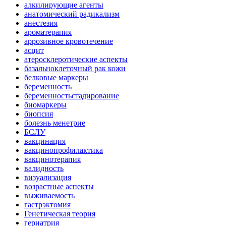
алкилирующие агенты
анатомический радикализм
анестезия
ароматерапия
аррозивное кровотечение
асцит
атеросклеротические аспекты
базальноклеточный рак кожи
белковые маркеры
беременность
беременностьстадирование
биомаркеры
биопсия
болезнь менетрие
БСЛУ
вакцинация
вакцинопрофилактика
вакцинотерапия
валидность
визуализация
возрастные аспекты
выживаемость
гастрэктомия
Генетическая теория
гериатрия