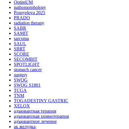
OptimUM
pathomorphology
Pospyelova 2025
PRADO
radiation therapy
SABR
SAMIT
sarcoma
SAUL
SBRT
SCORE
SECOMBIT
SPOTLIGHT
stomach cancer
surgery
SWOG
SWOG S1801
TCGA
TNM
TOGADESTINY GASTRIC
XELOX
адъювантная терапия
адъювантная химиотерапия
адъювантное лечение
ак желудка,