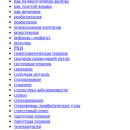
рак поджелудочной железы
рак толстой кишки
рак яичников
реабилитация
реабитация
резекционная хирургия
резистенция
рефлюкс-эзофагит
рецидив
РКИ
симптоматическая терапия
синдром приводящей петли
системная терапия
скрининг
солидная опухоль
стадирование
старение
статистика заболеваемости
стеноз
стентирование
сторожевые лимфатические узлы
стрессовый ответ
таргетная терапия
таргетная терапия
телехирургия