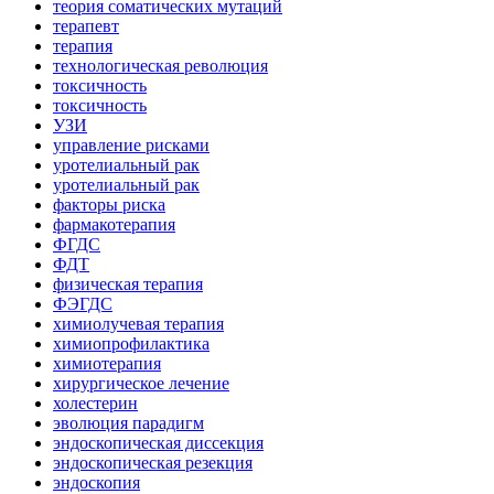
теория соматических мутаций
терапевт
терапия
технологическая революция
токсичность
токсичность
УЗИ
управление рисками
уротелиальный рак
уротелиальный рак
факторы риска
фармакотерапия
ФГДС
ФДТ
физическая терапия
ФЭГДС
химиолучевая терапия
химиопрофилактика
химиотерапия
хирургическое лечение
холестерин
эволюция парадигм
эндоскопическая диссекция
эндоскопическая резекция
эндоскопия