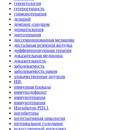
геронтология
гетерогенность
гормонотерапия
делирий
демпинг-синдром
дерматоскопия
диетотерапия
диссеминированная меланома
дистальная резекция желудка
дифференцирующая терапия
доказательная медицина
доказательность
заболеваемость
заболеваемость раком
злокачественные опухоли
ИИ,
иммунная блокада
иммунодефицит
иммунотерапия
иммунотерапия
Ингибитор PDL1
ингибиторы
интегративная онкология
интервальное голодание
искусственный интеллект